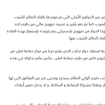
ن بين الدواوير الأولى التي تم تزويدها بالماء الصالح للشرب
لشرب، كما تم حفر بئرین و تشييد صهريج مائي من طرف احد
ا الدوار من صهريج بلاستيكي يتم تزويده بإستمرار بهذه المادة
اء الصالح للشرب عنها.
 استفاد دوار تدارت الذي يعتبر جزءا من مركز جماعة املن من
شروع خاص من طرف جماعة املن ، عكس ماتم تداوله في هذه
 جانب ضريح الولي الصالح سيدي بويحيى من بين المرافق التي لها
وار، وملكا مشتركا للجماعة و الساكنة، و لا يدخل ضمن أملاك
دواوير جماعة املن من عملية التحفيظ الجماعي التي تتسم