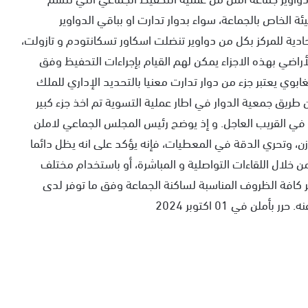
يئة الخاص بالجماعة، سواء بدوار تدارت او بباقي الدواوير
محادية للمركز بكل من دواوير تنضلت اسکاور تسکانتودم و تازولت،
أراضي بهذه الاجزاء يمكن لهم القيام بإجراءات التحفيظ وفق
ابوي يعتبر جزء من دوار تدارت معنيا بالتحديد الإداري للملك
طريق جمعية الدوار في اطار عملية التسوية تم اخذ جزء كبير
ا في القريب العاجل. و إذ يوضح رئيس المجلس الجماعي لاملن
ازن، وتحري الدقة في المعطيات، فإنه يؤكد على انه يظل دائما
خلال اللقاءات التواصلية و المباشرة، أو باستخدام مختلف
ير كافة الظروف المناسبة لساكنة الجماعة وفق ما توفر لدى
لن في 01 اكتوبر 2024