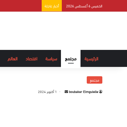
الخميس 6 أغسطس 2026
أخبار عاجلة
الرئيسية
مجتمع
سياسة
اقتصاد
العالم
مجتمع
boubaker Elmguielle
أ
1 أكتوبر 2024
ر
س
ل
ب
ر