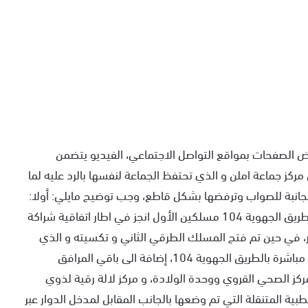
عض الصفحات بمواقع التواصل الاجتماعي، الفيديو يتضمن
كز جماعة املن و الذي تحتفظ الجماعة لنفسها بالرد عليه لما
انبة للصواب وترفضها بشكل قاطع، وجب توضيح مايلي: أولا:
وضعية المسالك الطرقية بالدوار فدوار تدارت يربطه بالطريق الجهوية 104 مسلكين الأول انجز في اطار اتفاقية شراكة
ر، في حين تم فتح المسلك الطرقي الثاني و تكسيته و الذي
يظهر بشكل جلي في الفيديو المنشور، حيث يربط الدوار مباشرة بالطريق الجهوية 104، إضافة الى باقي المرافق
مركز الصحي القروي ووحدة الولادة، و مركز لالة رقية لذوي
طبية المتنقلة التي تم وضعها بالجانب المقابل لمدخل الدوار عبر