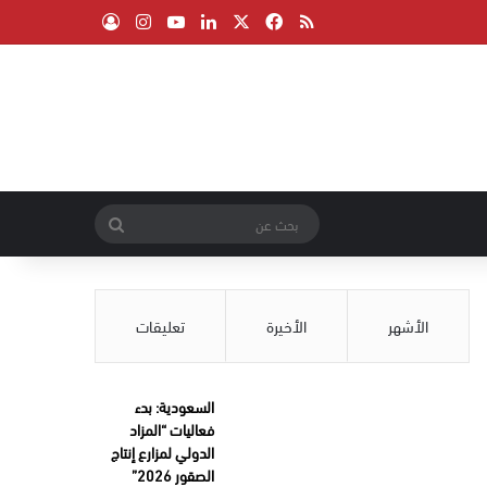
‫X
فيسبوك
ملخص الموقع RSS
لينكدإن
‫YouTube
انستقرام
تسجيل الدخول
بحث
عن
الأشهر
الأخيرة
تعليقات
السعودية: بدء
فعاليات “المزاد
الدولي لمزارع إنتاج
الصقور 2026”