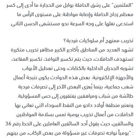
“الملثمين” على رشق الحافلة بوابل من الحجارة ما أدى إلى كسر
معظم زجاج الحافلة وإصابة مواطنة على مستوى الرأس ما
استدعى نقلها على وجه السرعة نحو مستشفى الحسن الثاني.
تخريب ممنهج أم سلوكيات فردية؟
تشهد العديد من المناطق بأكادير الكبير مظاهر تخريب متكررة
تستهدف الحافلات، حيث يتم تكسير النوافذ، تكسير المقاعد،
تشويه الجدران الداخلية بالكتابات، وحتى تعطيل الأبواب
والأجهزة الإلكترونية. بعض هذه الحوادث يكون نتيجة أعمال
شغب جماعية، بينما يُعزى البعض الآخر إلى تصرفات فردية
طائشة من شباب ومراهقين يفتقرون إلى حس المسؤولية.
وتعتبر منطقة أولاد داحو من النقط السوداء التي تعاني بها
الحافلات من أعمال تخريب يومية تمس بسلامة المواطنين
والسائقين، حيث يقول أحد السائقين العاملين على الخط رقم 36
: “يومياً نواجه تصرفات غير مسؤولة من بعض الركاب، من بينهم