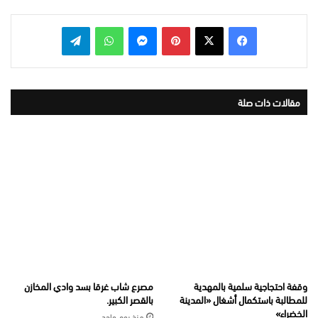
بينتيريست
ماسنجر
واتساب
تيلقرام
مقالات ذات صلة
وقفة احتجاجية سلمية بالمهدية
مصرع شاب غرقا بسد وادي المخازن
للمطالبة باستكمال أشغال «المدينة
بالقصر الكبير.
الخضراء»
منذ يوم واحد