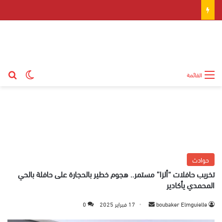
بح
الوضع ال
القائمة
حوادث
تخريب حافلات “ألزا” مستمر.. هجوم خطير بالحجارة على حافلة بالحي
المحمدي يأكادير
boubaker Elmguielle
أ
17 فبراير 2025
0
ر