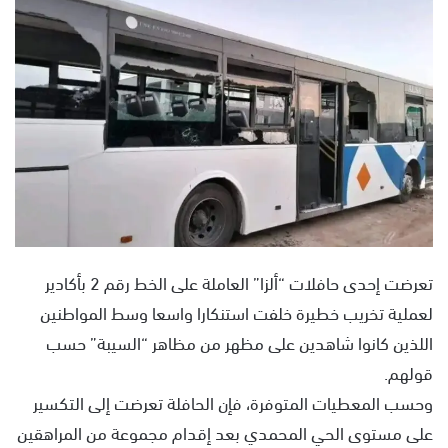
س
ل
ب
ر
ي
د
ا
إ
ل
ك
ت
ر
تعرضت إحدى حافلات “ألزا” العاملة على الخط رقم 2 بأكادير
و
لعملية تخريب خطيرة خلفت استنكارا واسعا وسط المواطنين
ن
اللذين كانوا شاهدين على مظهر من مظاهر “السيبة” حسب
ي
قولهم.
ا
وحسب المعطيات المتوفرة، فإن الحافلة تعرضت إلى التكسير
على مستوى الحي المحمدي بعد إقدام مجموعة من المراهقين