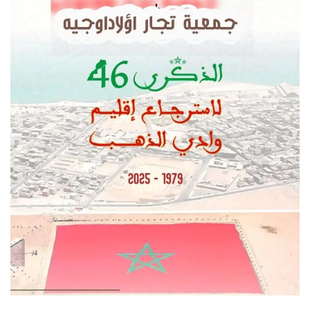
س
ل
ب
ر
ي
د
ا
إ
ل
ك
ت
ر
و
ن
ي
ا