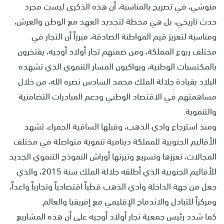
منوشي، في تصريح بالمناسبة، أن هذه الذكرى ليست مجرد
حدث تاريخي، بل هي محطة لتجديد العهد مع الوطن والعرش،
ومناسبة لتعزيز قيم المواطنة الصادقة، مبرزاً أن التجار في
مختلف ربوع المملكة، ومن ضمنهم تجار أولاد أوجيه، يفتخرون
بالمكتسبات الوطنية، ويواكبون المسار التنموي الذي تشهده
البلاد بقيادة جلالة الملك محمد السادس نصره الله، من خلال
مساهمتهم في الاقتصاد الوطني ودعم المبادرات التضامنية
والتنموية.
ومنذ استرجاع وادي الذهب، وقبلها الساقية الحمراء، تشهد
الأقاليم الجنوبية للمملكة دينامية تنموية متواصلة في مختلف
المجالات، تعززها وتسريع وتيرتها أوراش النموذج التنموي الجديد
للأقاليم الجنوبية الذي أطلقه جلالة الملك سنة 2015، والذي
جعل من جهة الداخلة وادي الذهب قطباً اقتصادياً وتجارياً واعداً،
ومركزاً للتبادل والاندماج الإقليمي مع إفريقيا والعالم.
كما شدد رئيس جمعية تجار أولاد أوجيه على أن هذه المشاريع