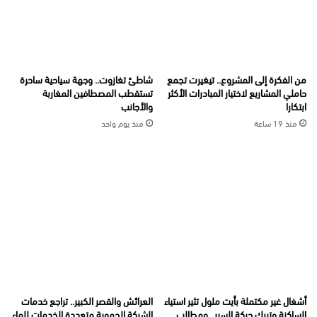
من الفكرة إلى المشروع.. تيغيرت تجمع
شاطئ تغازوت.. وجهة سياحية ساحرة
حاملي المشاريع لاختيار المبادرات الأكثر
تستقطب المصطافين المغاربة
ابتكارا
والأجانب
منذ 19 ساعة
منذ يوم واحد
أشغال غير مكتملة بأيت ملول تثير استياء
العرائش والقصر الكبير.. تراجع خدمات
الساكنة وتربك حركة السير.. ومطالب
الشركة الجهوية متعددة الخدمات للماء