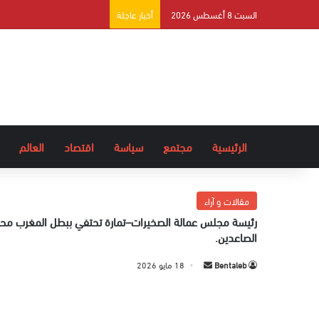
السبت 8 أغسطس 2026
أخبار عاجلة
الرئيسية
مجتمع
سياسة
اقتصاد
العالم
مقالات و آراء
رئيسة مجلس عمالة الصخيرات–تمارة تحتفي ببطل المغرب محم
الصاعدين.
Bentaleb
أ
18 مايو 2026
ر
س
ل