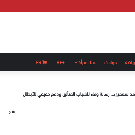
رياضة
حوادث
هنا المرأة
المزيد
FR
د لمعمري… رسالة وفاء للشباب المتألق ودعم حقيقي للأبطال
0