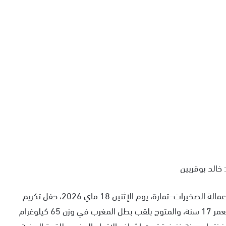
 خالد بوقريين
في مشهد يفيض بالاعتزاز والتقدير، احتضن مقر مجلس عمالة الصخيرات–تمارة، يوم الإثنين 18 ماي 2026، حفل تكريم
خاص للبطل المغربي الشاب محمد لمعمري، البالغ من العمر 17 سنة، والمتوج بلقب بطل المغرب في وزن 65 كيلوغرام
ضنتها مدينة خنيفرة تحت إشراف الاتحاد المغربي للقوة البدنية