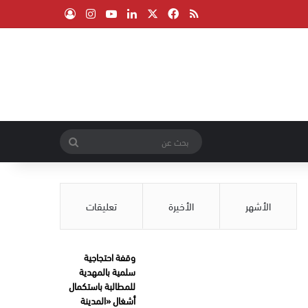
‫X
فيسبوك
ملخص الموقع RSS
لينكدإن
‫YouTube
انستقرام
تسجيل الدخول
بحث
عن
الأشهر
الأخيرة
تعليقات
وقفة احتجاجية
سلمية بالمهدية
للمطالبة باستكمال
أشغال «المدينة