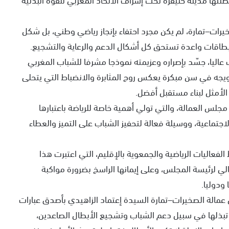
رات–تمارة، لم يكن مجرد احتفاء بإنجاز رياضي وطني، بل شكل
 بطاقات واعدة تستحق كل أشكال الدعم والرعاية والتشجيع.
اليا، جسّد بإصراره وعزيمته نموذجا مشرفا للشباب المغربي
تويجه في سن مبكرة يعكس روح المثابرة والانضباط التي يتحلى
الأمثل لبناء مستقبل أفضل.
مجلس العمالة، والتي تولي أهمية خاصة للرياضة باعتبارها
لاجتماعية، ووسيلة فعالة لتحفيز الشباب على التميز والعطاء
فعاليات الرياضية والجمعوية بالإقليم، التي اعتبرت هذا
الي لرئيسة المجلس، وعلى إيمانها الراسخ بضرورة مواكبة
ودوليا.
 عمالة الصخيرات–تمارة السيدة إعتماد الزاهيدي بأصدق عبارات
تي تبذلها في سبيل دعم الشباب وتشجيع الأبطال الصاعدين،