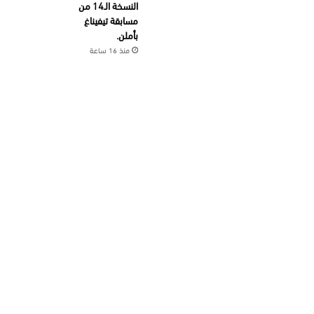
النسخة الـ14 من
مسابقة تيفيناغ
بأملن.
منذ 16 ساعة