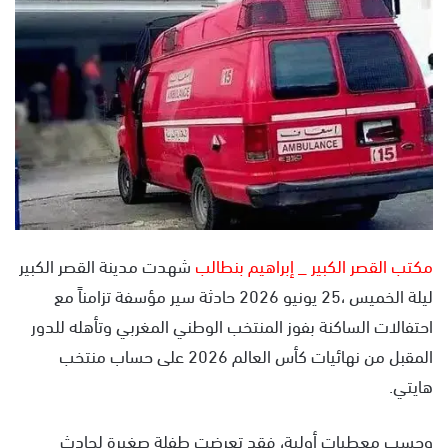
س
ل
ب
ر
ي
د
ا
إ
ل
ك
ت
مكتب القصر الكبير _ إبراهيم بنطالب
شهدت مدينة القصر الكبير
ر
ليلة الخميس ،25 يونيو 2026 حادثة سير مؤسفة تزامناً مع
و
احتفالات الساكنة بفوز المنتخب الوطني المغربي وتأهله للدور
ن
ي
المقبل من نهائيات كأس العالم 2026 على حساب منتخب
ا
هايتي.
وحسب معطيات أولية، فقد تعرضت طفلة صغيرة لحادث