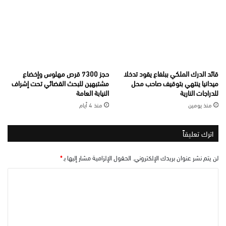
قائد الدرك الملكي ببلفاع يقود تدخلا
حجز 7300 قرص مهلوس وإخضاع
ميدانيا ينتهي بتوقيف صاحب محل
مشتبهين للبحث القضائي تحت إشراف
للدراجات النارية
النيابة العامة
منذ يومين
منذ 4 أيام
اترك تعليقاً
لن يتم نشر عنوان بريدك الإلكتروني.
الحقول الإلزامية مشار إليها بـ
*
ا
ل
ت
ع