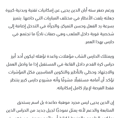
ورغم صغر سنه أبان الدين يحيى عن إمكانيات تقنية وبدنية كبيرة
جعلته يلفت الأنظار في مختلف المباريات التي خاضها. يتميز
بسرعة رد الفعل وحسن التمركز، والجرأة في التدخل إضافة إلى
شخصية قوية داخل الملعب وهي صفات نادرًا ما تجتمع في
حارس بهذا العمر.
ويمتلك الحارس الشاب مؤهلات واعدة تؤهله ليكون أحد أبرز
حراس كرة القدم داخل القاعة في المستقبل إذا ما واصل العمل
والاجتهاد وحظي بالتأطير والتكوين المناسبين فكل المؤشرات
تؤكد أن أمامه مستقبلًا مشرقًا وأنه مشروع حارس كبير ينتظر
فقط الفرصة لإبراز كامل إمكانياته.
إن الدين يحيى ليس مجرد موهبة صاعدة بل اسم يستحق
المتابعة والدعم لأنه يمثل نموذجًا لجيل جديد من الحراس الذين
يملكون الطموح والعزيمة لكتابة أسمائهم بحروف من ذهب في