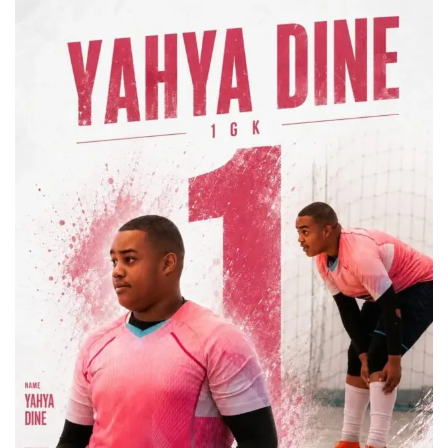
س
ل
ب
ر
ي
د
ا
إ
ل
ك
ت
ر
و
ن
ي
ا