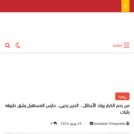
بح
الوضع ال
القائمة
رياضة
من رحم الكبار يولد الأبطال… الدين يحيى.. حارس المستقبل يشق طريقه
بثبات
boubaker Elmguielle
أ
25 يونيو 2026
0
ر