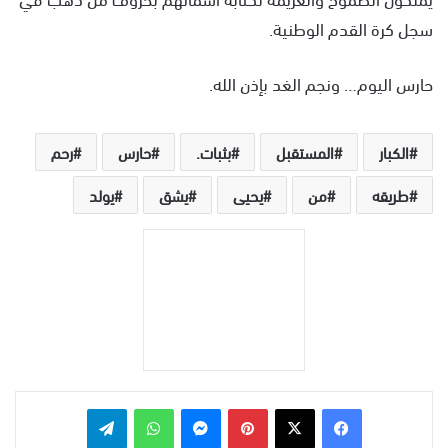
سجل كرة القدم الوطنية.
حارس اليوم… ونجم الغد بإذن الله.
الكبار
المستقبل
بثبات.
حارس
رحم
طريقه
من
يحيى
يشق
يولد
بينتيريست
ماسنجر
واتساب
تيلقرام