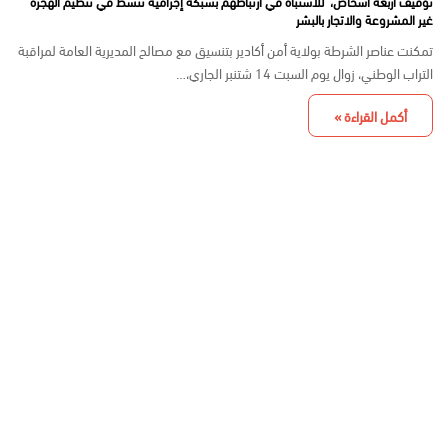
توقيف أربعة أشخاص، للاشتباه في ارتباطهم بشبكة إجرامية تنشط في تنظيم الهجرة
غير المشروعة والاتجار بالبشر
تمكنت عناصر الشرطة بولاية أمن أكادير بتنسيق مع مصالح المديرية العامة لمراقبة
التراب الوطني، زوال يوم السبت 14 شتنبر الجاري،…
أكمل القراءة »