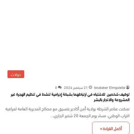
حوادث
boubaker Elmguielle
21 سبتمبر 2024
0
توقيف شخصين للاشتباه في ارتباطهما بشبكة إجرامية تنشط في تنظيم الهجرة غير
المشروعة والاتجار بالبشر
تمكنت عناصر الشرطة بولاية أمن أكادير بتنسيق مع مصالح المديرية العامة لمراقبة
التراب الوطني، مساء يوم الجمعة 20 شتنبر الجاري،…
أكمل القراءة »