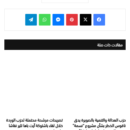
بينتيريست
ماسنجر
واتساب
تيلقرام
مقالات ذات صلة
حزب العدالة والتنمية بالصويرة يدق
تصريحات مرشحة محتملة لحزب الوردة
ناقوس الخطر بشأن مشروع “نسمة”
خلال لقاء باشتوكة آيت باها تثير نقاشا