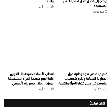
ويدعو إلى تدخل عاجل لحماية الأسر
واسعا
المستفيدة
منذ 3 أيام
منذ يومين
كلميم تحتضن ندوة وطنية حول
انتخاب الأستاذة جميعة ماء العينين
المقاولة النسائية وتكرم شخصيات
كاتبة لفرع منظمة المرأة الاستقلالية
ساهمت في دعم قضايا المرأة والتنمية
ببويزكارن خلال جمع عام تأسيسي
منذ 3 أيام
منذ 3 أيام
اترك تعليقاً