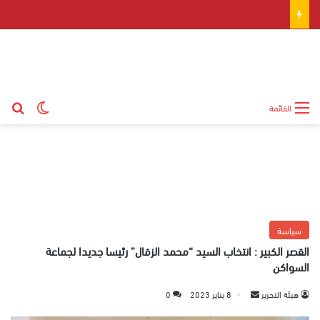
بح
الوضع ال
القائمة
سياسة
القصر الكبير : انتخاب السيد “محمد الزقال” رئيسا جديدا لجماعة
السواكن
هيئة التحرير
أ
8 يناير 2023
0
ر