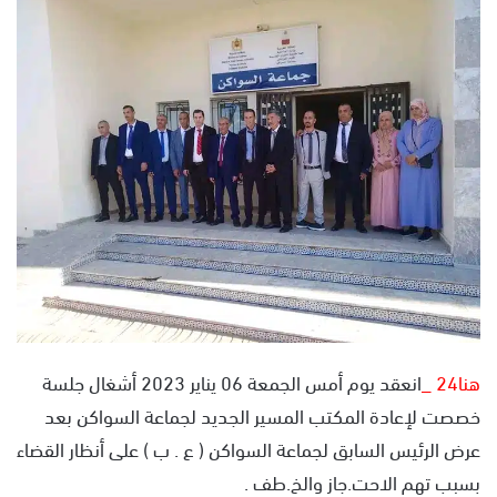
س
ل
ب
ر
ي
د
ا
إ
ل
ك
ت
ر
و
ن
هنا24 _
انعقد يوم أمس الجمعة 06 يناير 2023 أشغال جلسة
ي
خصصت لإعادة المكتب المسير الجديد لجماعة السواكن بعد
ا
عرض الرئيس السابق لجماعة السواكن ( ع . ب ) على أنظار القضاء
بسبب تهم الاحت.جاز والخ.طف .