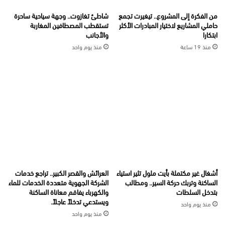
من الفكرة إلى المشروع.. تيغيرت تجمع
شاطئ تغازوت.. وجهة سياحية ساحرة
حاملي المشاريع لاختيار المبادرات الأكثر
تستقطب المصطافين المغاربة
ابتكارا
والأجانب
منذ 19 ساعة
منذ يوم واحد
أشغال غير مكتملة بأيت ملول تثير استياء
العرائش والقصر الكبير.. تراجع خدمات
الساكنة وتربك حركة السير.. ومطالب
الشركة الجهوية متعددة الخدمات للماء
بتدخل السلطات
والكهرباء يفاقم معاناة الساكنة
ويستدعي تدخلاً عاجلاً.
منذ يوم واحد
منذ يوم واحد