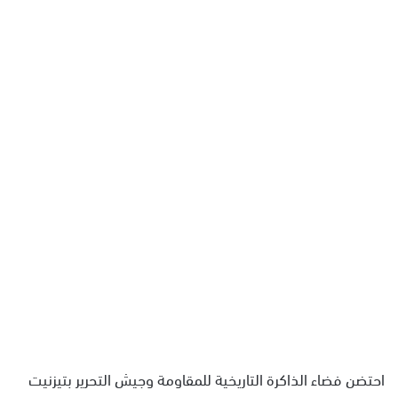
ل
ب
ر
ي
د
ا
إ
ل
ك
ت
ر
و
ن
ي
ا
احتضن فضاء الذاكرة التاريخية للمقاومة وجيش التحرير بتيزنيت