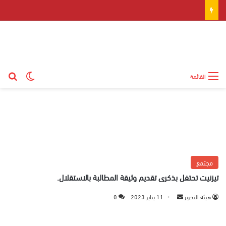
بح
الوضع ال
القائمة
مجتمع
تيزنيت تحتفل بذكرى تقديم وثيقة المطالبة بالاستقلال.
هيئة التحرير
أ
11 يناير 2023
0
ر
س