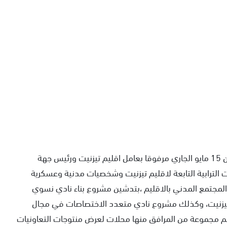
أشرف والي ولاية اكادير ادوثنان عامل صباح اليوم الاثنين 15 مايو الجاري مرفوقا بعامل اقليم تيزنيت ورئيس جهة
لترابية التابعة لاقليم تيزنيت وشخصيات مدنية وعسكرية
ت المجتمع المدني بالاقليم ،بتدشين مشروع بناء نادي نسوي
 تيزنيت، وكذلك مشروع نادي متعدد الاختصاصات في مجال
م مجموعة من المرافق منها محلات لعرض منتوجات التعاونيات