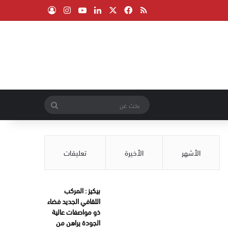
‫X
فيسبوك
ملخص الموقع RSS
لينكدإن
‫YouTube
انستقرام
تسجيل الدخول
بحث
عن
الأشهر
الأخيرة
تعليقات
بيكيز : المركب
الثقافي الجديد فضاء
ذو مواصفات عالية
الجودة يراهن من