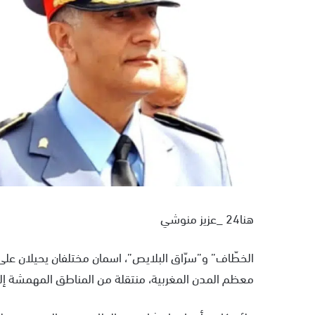
هنا24 _عزيز منوشي
الخطّاف” و”سرّاق البلايص”، اسمان مختلفان يحيلان ع
معظم المدن المغربية، منتقلة من المناطق المهمشة إل