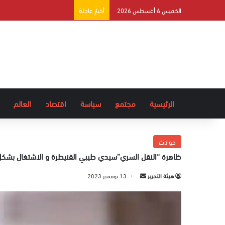
الخميس 6 أغسطس 2026
أخبار عاجلة
الرئيسية
مجتمع
سياسة
اقتصاد
العالم
حوادث
ظاهرة “النقل السري”سيدي طيبي القنيطرة و الاشتغال بشكل
هيئة التحرير
أ
13 نوفمبر 2023
ر
س
ل
ب