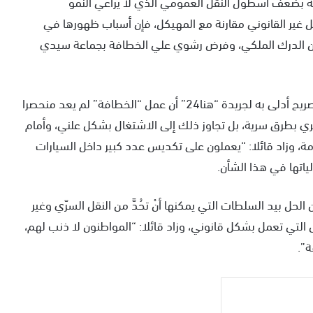
ة بضعف أسطول النقل العمومي الذي لا يراعي النمو
قل غير القانوني مقارنة مع المهيكل، فإن أسباب ظهورها في
من الدرك الملكي، وفرض رشوي علي الخطافة بجماعة سيدي
و في هذا السياق، أكد أحد ممتهني هاته المهنة، في تصريح أدلى به لجريدة “هنا24” أن عمل “الخطافة” لم يعد منحصرا
ضري بطرق سرية، بل تجاوز ذلك إلى الاشتغال بشكل علني، وأمام
، وزاد قائلا: “يعملون على تكديس عدد كبير داخل السيارات
ياتها في هذا الشأن.
حل بيد السلطات التي يمكنها أنْ تحُدَّ من النقل السرّي وغير
التي تعمل بشكل قانوني، وزاد قائلا: “المواطنون لا ذنب لهم،
”.