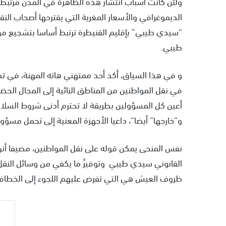
ولئن كانت أسباب انتشار هذه الظاهرة في المدن مرتبط
الديموغرافي والأسعار المغرية التي يقترحها أصحاب الن
“سيدي طيبي” بإقليم القنيطرة ترتبط أساسا بتشجيع 
طيبي.
في نقل المواطنين من المناطق النائية إلى المجال الح
أعين كل المسؤولين بطريقة لا تحترم أدنى شروط السلامة
و”خارجها” أيضا”، داعيا الأجهزة المعنية إلى تحمل مسؤول
نفس المنحى يمكن قوله على نقل المواطنين، مضيفا أنن ال
القانوني سيدي طيبي وتوفيرُ ما يكفي من وسائل النقل 
ظروف العيش هي التي تفرض عليهم اللجوء إلى الخطافة