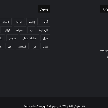
رعية
وسوم
أكادير
إقليم
الدورة
الوطني
الوطنية
ب
بمدينة
تيزنيت
حول
سلطنة عمان
سوس
عا
على
في
كلميم.
من
و
وصية
© حقوق النشر 2026، جميع الحقوق محفوظة هنا24