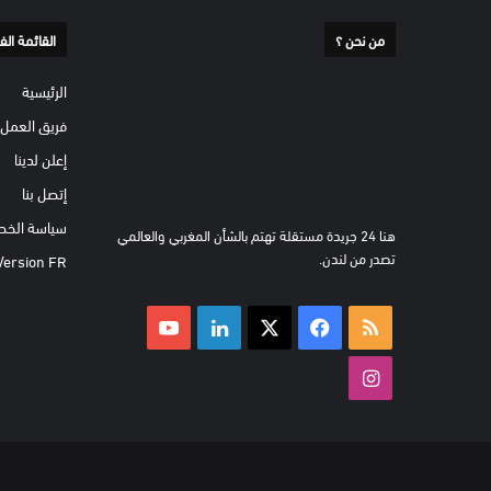
من نحن ؟
القائمة الف
الرئيسية
فريق العمل
إعلن لدينا
إتصل بنا
سياسة الخص
هنا 24 جريدة مستقلة تهتم بالشأن المغربي والعالمي
تصدر من لندن.
Version FR
ملخص
‫X
فيسبوك
لينكدإن
‫YouTube
الموقع
انستقرام
RSS