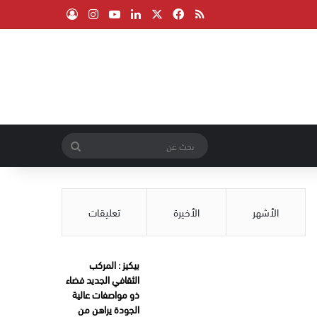
‫X
فيسبوك
ملخص الموقع RSS
لينكدإن
‫YouTube
انستقرام
تسجيل الدخول
بحث
عن
الأشهر
الأخيرة
تعليقات
بيكيز : المركب
الثقافي الجديد فضاء
ذو مواصفات عالية
الجودة يراهن من