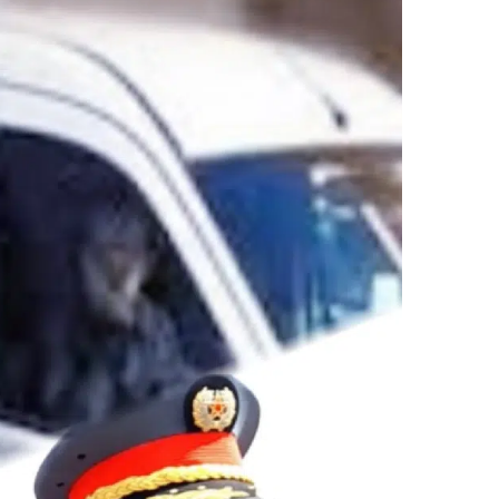
ر
ي
د
ا
إ
ل
ك
ت
ر
و
ن
ي
ا