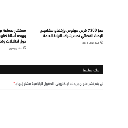
حجز 7300 قرص مهلوس وإخضاع مشتبهين
مستشار بجماعة بو
للبحث القضائي تحت إشراف النيابة العامة
ويوجه أسئلة كتابي
حول اختلالات وتجا
منذ يوم واحد
منذ يومين
اترك تعليقاً
لن يتم نشر عنوان بريدك الإلكتروني.
الحقول الإلزامية مشار إليها بـ
*
ا
ل
ت
ع
ل