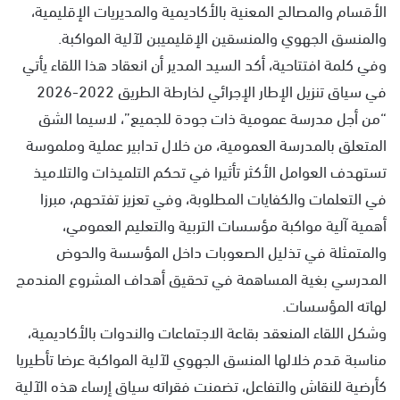
الأقسام والمصالح المعنية بالأكاديمية والمديريات الإقليمية،
والمنسق الجهوي والمنسقين الإقليميبن لآلية المواكبة.
وفي كلمة افتتاحية، أكد السيد المدير أن انعقاد هذا اللقاء يأتي
في سياق تنزيل الإطار الإجرائي لخارطة الطريق 2022-2026
“من أجل مدرسة عمومية ذات جودة للجميع”، لاسيما الشق
المتعلق بالمدرسة العمومية، من خلال تدابير عملية وملموسة
تستهدف العوامل الأكثر تأثيرا في تحكم التلميذات والتلاميذ
في التعلمات والكفايات المطلوبة، وفي تعزيز تفتحهم، مبرزا
أهمية آلية مواكبة مؤسسات التربية والتعليم العمومي،
والمتمثلة في تذليل الصعوبات داخل المؤسسة والحوض
المدرسي بغية المساهمة في تحقيق أهداف المشروع المندمج
لهاته المؤسسات.
وشكل اللقاء المنعقد بقاعة الاجتماعات والندوات بالأكاديمية،
مناسبة قدم خلالها المنسق الجهوي لآلية المواكبة عرضا تأطيريا
كأرضية للنقاش والتفاعل، تضمنت فقراته سياق إرساء هذه الآلية