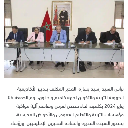
س
ل
ب
ر
ي
د
ا
إ
ل
ك
ت
ر
و
ترأس السيد رشيد بشارة، المدير المكلف بتدبير الأكاديمية
ن
الجهوية للتربية والتكوين لجهة كلميم واد نون، يوم الجمعة 05
ي
يناير 2024 بكلميم، لقاء خصص لعرض وتقاسم آلية مواكبة
ا
مؤسسات التربية والتعليم العمومي والأحواض المدرسية،
بحضور السيدة المديرة والسادة المديرين الإقليميين، ورؤساء