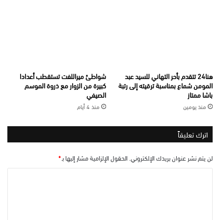
هنا24 تتقدم بأحر التهاني للسيد عبد
شواطئ ميراللفت تستقطب أعدادا
المومن شماع بمناسبة ترقيته إلى رتبة
كبيرة من الزوار مع ذروة الموسم
باشا ممتاز
الصيفي
منذ يومين
منذ 4 أيام
اترك تعليقاً
لن يتم نشر عنوان بريدك الإلكتروني.
الحقول الإلزامية مشار إليها بـ
*
ا
ل
ت
ع