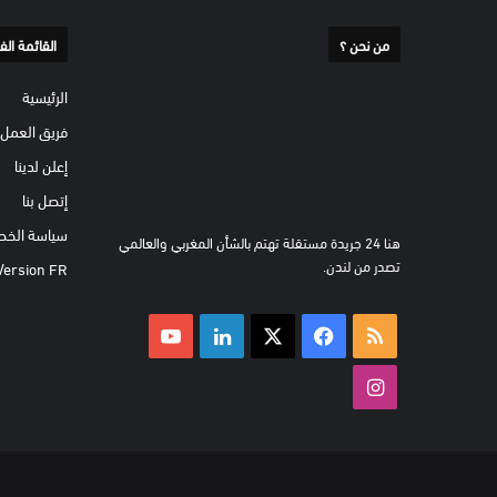
من نحن ؟
القائمة الف
الرئيسية
فريق العمل
إعلن لدينا
إتصل بنا
سياسة الخص
هنا 24 جريدة مستقلة تهتم بالشأن المغربي والعالمي
تصدر من لندن.
Version FR
ملخص
‫X
فيسبوك
لينكدإن
‫YouTube
الموقع
انستقرام
RSS