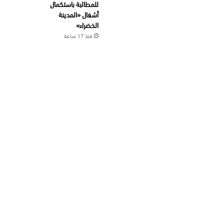
للمطالبة باستكمال
أشغال «المدينة
الخضراء»
منذ 17 ساعة