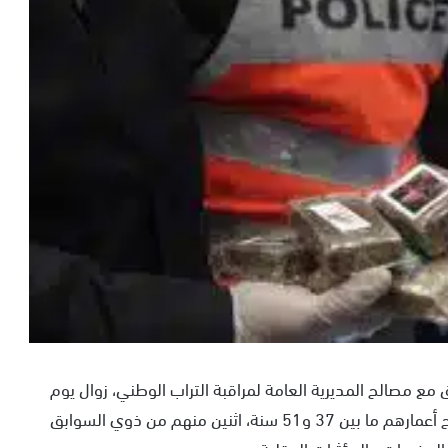
 مع مصالح المديرية العامة لمراقبة التراب الوطني، زوال يوم
الأربعاء 12 يونيو الجاري، من توقيف ثلاثة أشخاص تتراوح أعمارهم ما بين 37 و51 سنة، اثنين منهم من ذوي السوابق
لمخدرات والمؤثرات العقلية.