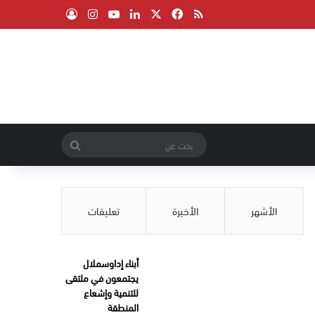
‫X
فيسبوك
ملخص الموقع RSS
لينكدإن
‫YouTube
انستقرام
تسجيل الدخول
بحث
عن
الأشهر
الأخيرة
تعليقات
أبناء إداوسملال
يجتمعون في ملتقى
للتنمية وإشعاع
المنطقة