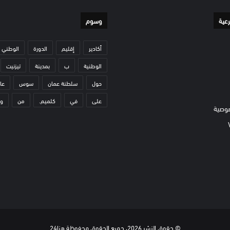
رعية
وسوم
أكادير
إقليم
الدورة
الوطني
الوطنية
ب
بمدينة
تيزنيت
حول
سلطنة عمان
سوس
عا
على
في
كلميم.
من
و
وصية
© حقوق النشر 2026، جميع الحقوق محفوظة هنا24