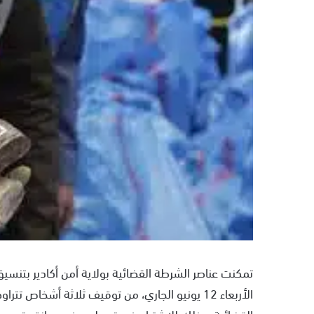
ر
ي
د
ا
إ
ل
ك
ت
ر
و
ن
ي
ا
تمكنت عناصر الشرطة القضائية بولاية أمن أكادير بتنسيق
القضائية، وذلك للاشتباه في تورطهم في حيازة وترويج ا