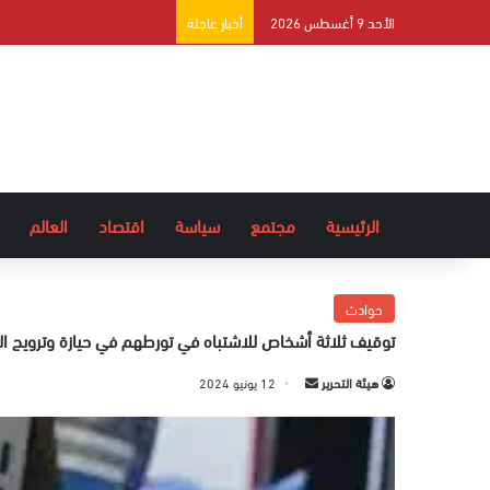
الأحد 9 أغسطس 2026
أخبار عاجلة
الرئيسية
مجتمع
سياسة
اقتصاد
العالم
حوادث
توقيف ثلاثة أشخاص للاشتباه في تورطهم في حيازة وترويج الم
هيئة التحرير
أ
12 يونيو 2024
ر
س
ل
ب