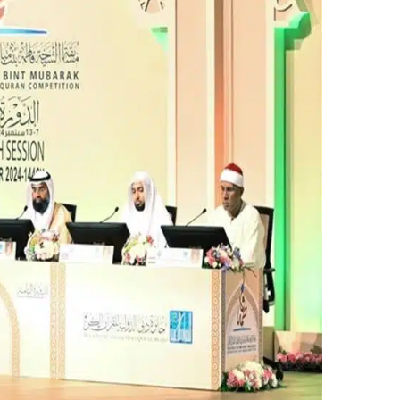
ر
ي
د
ا
إ
ل
ك
ت
ر
و
ن
ي
ا