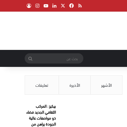
‫X
فيسبوك
ملخص الموقع RSS
لينكدإن
‫YouTube
انستقرام
تسجيل الدخول
بحث
عن
الأشهر
الأخيرة
تعليقات
بيكيز : المركب
الثقافي الجديد فضاء
ذو مواصفات عالية
الجودة يراهن من