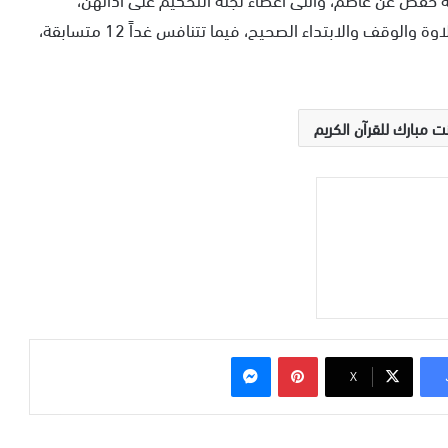
مشيرين إلى تميز بعضهن في الأداء والالتزام بتجويد التلاوة والوقف والابتداء الصحيح، فيما تتنافس غداً 12 متسابقة،
 مبارك للقرآن الكريم
بينتيريست
ماسنجر
‫X