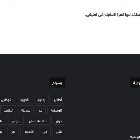
ستخدامها المرة المقبلة في تعليقي.
رعية
وسوم
أكادير
إقليم
الدورة
الوطني
الوطنية
ب
بمدينة
تيزنيت
حول
سلطنة عمان
سوس
عا
على
في
كلميم.
من
و
وصية