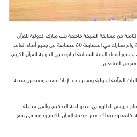
ر 2024، فعاليات النسخة الثامنة من مسابقة الشيخة فاطمة بنت مبارك الدولية للقرآن
الكريم (1446هـ/ 2024م)، ووفق وكالة الأنباء الإماراتية وام تشارك في المسابقة 60 متسابقة من جميع أنحاء العالم،
حضور أعضاء اللجنة المنظمة لجائزة دبي الدولية للقرآن الكريم،
ع من المتابعين.
اليات القرآنية الدولية وتستهدف الإناث فقط، وتمنحهن منصة
فتاح درويش الطاروطي، عضو لجنة التحكيم، وألقى فضيلة
 كلمة ترحيبية أكد فيها عظمة القرآن الكريم ودوره في رفع