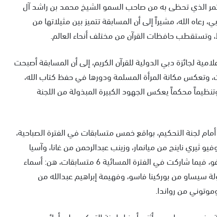
ستمر الذي تحظى به من صاحب السمو الشيخ محمد بن راشد آل
رعاه الله، مشيراً إلى أن المسابقة تتميز بين مثيلاتها من
، وتستقطب حافظات القرآن من مختلف أنحاء العالم.
لامية لجائزة دبي الدولية للقرآن الكريم، إلى أن المسابقة أصبحت
ت، وتعكس مكانة المرأة المسلمة ودورها في حفظ كتاب الله،
نظيماً محكماً يعكس الجهود الكبيرة المبذولة من اللجنة
ول من المسابقة، تنافست 11 متسابقة أمام لجنة التحكيم، بواقع خمس متسابقات في الفترة الصباحية،
و ثيري ناينج من ميانمار، وزينب عبدالرحمن من غانا، وآسيا
محمود قوداني من الصومال، وكاميلوهدايا كورا من توغو، فيما شاركت في الفترة المسائية 6 متسابقات، هن: أسماء
 سيساو من بوركينا فاسو، وفهيمة إبراهيم عبدالله من
موتوني من رواندا.
 حفص عن عاصم، وأثنى أعضاء لجنة التحكيم على أدائهن،