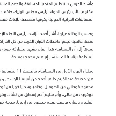
وأشاد الدوبي بالتنظيم المتميز للمسابقة والدعم الم
مكتوم، نائب رئيس الدولة، رئيس مجلس الوزراء، حاكم دبي، 
المسابقات القرآنية الدولية بكونها مخصصة للإناث فقط
وحسب الوكالة عينها، أشار أحمد الزاهد، رئيس اللجنة الإع
منصة عالمية تجمع حافظات القرآن الكريم من كل القارا
منوهاً إلى أن المسابقة هذا العام تشهد مشاركة قوية وت
المنظمة برئاسة المستشار إبراهيم محمد بوملحة.
وخلال اليوم الأ
هن: خديجة عبدالكريم طاهر أحمد من أفريقيا الوسطى، وفي
دوكوري من مالي، وأم سليم آدم إسحاق من تشاد، وخولة
الفلبين، وسارة يوسف عبده محمود من إريتريا، مدينة نيو
وتنافست جميع المشاركات في حفظ القرآن الكريم برواية