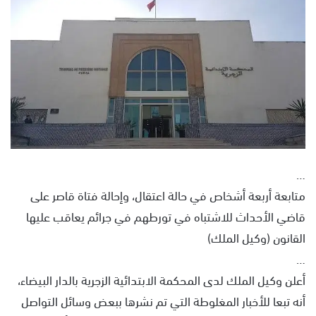
س
ل
ب
ر
ي
د
ا
إ
ل
ك
…
ت
متابعة أربعة أشخاص في حالة اعتقال، وإحالة فتاة قاصر على
ر
و
قاضي الأحداث للاشتباه في تورطهم في جرائم يعاقب عليها
ن
القانون (وكيل الملك)
ي
…
ا
أعلن وكيل الملك لدى المحكمة الابتدائية الزجرية بالدار البيضاء،
أنه تبعا للأخبار المغلوطة التي تم نشرها ببعض وسائل التواصل