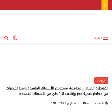
بح
الوضع ال
القائمة
حوادث
القنيطرة الصياد .. مداهمة مستودع للأسماك الفاسدة وسط تحذيرات
من مخاطر صحية حجز وإتلاف 1.8 طن من الأسماك الفاسدة
azizmanouchi
أ
6 مارس 2025
0
ر