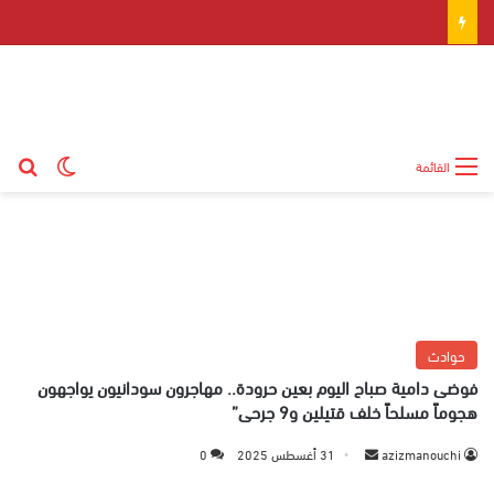
بح
الوضع ال
القائمة
حوادث
فوضى دامية صباح اليوم بعين حرودة.. مهاجرون سودانيون يواجهون
هجوماً مسلحاً خلف قتيلين و9 جرحى”
azizmanouchi
أ
31 أغسطس 2025
0
ر