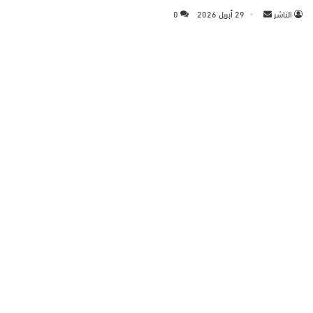
الناشر
أ
29 أبريل 2026
0
ر
س
ل
ب
ر
ي
د
ا
إ
ل
ك
ت
ر
و
ن
ي
ا