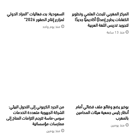
المركز المغربي للبحث العلمي وتطوير
السعودية: بدء فعاليات “المزاد الدولي
الكفاءات يطرح إصدارًا أكاديميًا جديدًا
لمزارع إنتاج الصقور 2026”
لتجويد تدريس اللغة العربية
منذ يوم واحد
منذ 13 ساعة
بوخير يضع وقائع ملف قضائي أمام
من الجرد الكربوني إلى التحول البيئي:
أنظار رئيس جمعية هيئات المحامين
الشركة الجهوية متعددة الخدمات
بالمغرب
سوس-ماسة تترجم التزامات المناخ إلى
ممارسات مؤسساتية
منذ يومين
منذ يومين