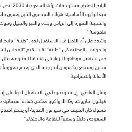
فيه الركيزة الأساسية. هؤلاء المبدعون الذين يقفون خ
والمدينة المنورة إلى الرياض وجدة والخبر والجبيل وتبوك
ملموسة.”
وشدد على أن التميز في الاستقبال لدى “طيبة” يرتبط ارتبا
والمواهب الوطنية في “طيبة” نقلت قيم “المجلس السع
حين يستقبل موظفونا الزوار في فنادقنا المتنوعة، مثل مكا
فندق ومنتجع ريكسوس أبحر جدة الذي يقدم مفهوماً ترفيه
الأصالة بالاحترافية.”
وقال القاضي “إن قدرة موظفي الاستقبال لدينا على إدا
هيلتون، ماريوت، وIHG، وأكور، تعكس كفاءة
فسواء كان الضيف في شيراتون المدينة أو ينتظر افتتاح
السعودي دليلاً وسفيراً للثقافة والاحتفاء.”