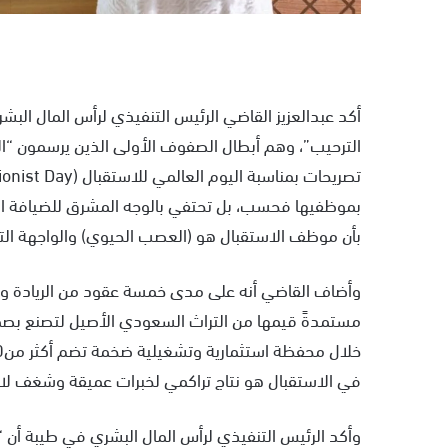
أكد عبدالعزيز القاضي الرئيس التنفيذي لرأس المال ا
الترحيب”، وهم أبطال الصفوف الأولى الذين يرسمون “ا
بموظفيها فحسب، بل تحتفي بالوجه المشرق للضيافة الس
بأن موظف الاستقبال هو (العصب الحيوي) والواجهة التي 
وأضاف القاضي أنه على مدى خمسة عقود من الريادة وا
مستمدةً قيمها من التراث السعودي الأصيل لتصنع بصم
في الاستقبال هو نتاج تراكمي لخبرات عميقة وشغف لا
وأكد الرئيس التنفيذي لرأس المال البشري في طيبة أن “