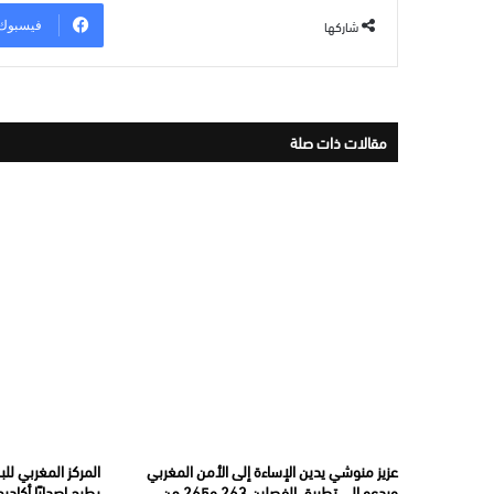
شاركها
فيسبوك
مقالات ذات صلة
عزيز منوشي يدين الإساءة إلى الأمن المغربي
المركز المغربي لل
ويدعو إلى تطبيق الفصلين 263 و265 من
يطرح إصدارًا أكاديم