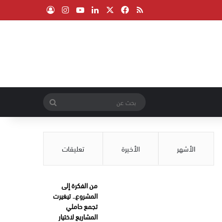
‫X
فيسبوك
ملخص الموقع RSS
لينكدإن
‫YouTube
انستقرام
تسجيل الدخول
بحث
عن
الأشهر
الأخيرة
تعليقات
من الفكرة إلى
المشروع.. تيغيرت
تجمع حاملي
المشاريع لاختيار