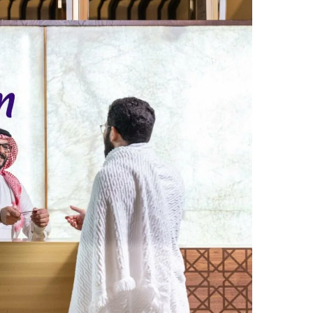
ر
ي
د
ا
إ
ل
ك
ت
ر
و
ن
ي
ا