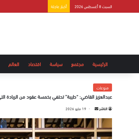
السبت 8 أغسطس 2026
أخبار عاجلة
الرئيسية
مجتمع
سياسة
اقتصاد
العالم
منوعات
عبدالعزيز القاضي: “طيبة” تحتفي بخمسة عقود من الريادة الت
الناشر
أ
19 مايو 2026
ر
س
ل
ب