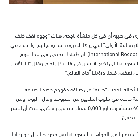
لبشري في طيبة أن في كل منشأة ناجحة، هناك “وجوه تقف خلف
لابتسامة الأولى” التي يراها الضيوف عند وصولهم. وأضاف، في
تصريحات بمناسبة اليوم العالمي للاستقبال (International Receptionist Day)، أن طيبة لا تحتفي في هذا اليوم
عودية التي تضع الإنسان في قلب كل نجاح. وقال “إننا نؤمن
تعكس قيمنا ورؤيتنا أمام العالم.”
لأصالة، نجحت “طيبة” في صياغة مفهوم جديد للضيافة،
ة خالدة في قلوب الملايين من الضيوف. وقال “اليوم، ومن
خلال محفظة استثمارية وتشغيلية ضخمة تضم أكثر من40 منشأة وتتجاوز 8,000 مفتاح فندقي وسكني، نثبت أن التميز
 ينطفئ.”
استثمارنا في المواهب السعودية ليس مجرد خيار، بل هو رهاننا