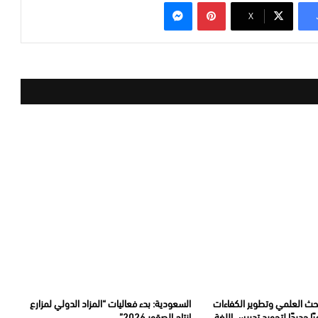
بينتيريست
ماسنجر
‫X
بحث العلمي وتطوير الكفاءات
السعودية: بدء فعاليات “المزاد الدولي لمزارع
يًا جديدًا لتجويد تدريس اللغة
إنتاج الصقور 2026”