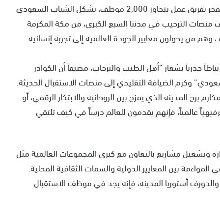
الرابح لتحقيق مستهدفات رؤية السعودية 2030. نحن نفخر بفريق عمل يتجاوز 2,000 موظف، يشكل الشباب السعودي
لف منصات الترحيب في مدننا السبع الكبرى، من مكة المكرمة
 ، وهم من يحولون معايير الجودة العالمية إلى تجربة إنسانية
طاً جذرياً بشعار “أهل الطيب والترحاب، مضيفاً أن الكوادر
ودي” وكرم الضيافة التقليدي إلى منصات الاستقبال الحديثة.
رم برج المدينة الذي يمزج بين الروحانية والابتكار الرقمي، أو
ياً عالمياً، فإنهم يقدمون للعالم درساً في كيف تلتقي
رة وتشغيل مشاريع بالتعاون مع كبرى المجموعات العالمية مثل
 استثنائية في المواءمة بين المعايير الدولية والسمات الثقافية المحلية.
 والدورف أستوريا المدينة، فإنه يجد في موظف الاستقبال