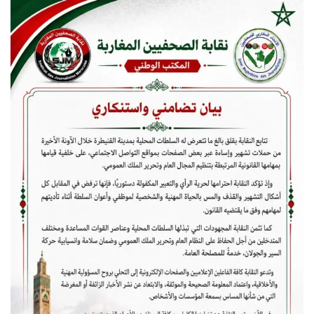
س
ل
ب
ر
ي
د
ا
إ
ل
ك
ت
ر
و
ن
ي
ا