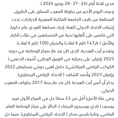
مدى ثلاثة أيام (26 -27 -28 يونيو 2026 ).
وعرف اليوم الأخير من بطولة المغرب للسباق على الطريق ،
المنظمة من طرف الجامعة الملكية المغربية للدراجات، تحت
إشراف الاتحاد الدولي للعبة، إجراء مسابقة الفردي عام ذكورا،
التي تنافس على ألقابها نخبة من المتسابقين في فئات الكبار
والأمل ( 6ر147 كلم 6 لفات) والشبان (100 كلم 4 لفات).
وتقدم آيت العبدية، الذي كان قد فاز بمركز الوصافة في دورة
2025 بإفران، على زميليه في الفريق الوطني، أشرف الدغمي (
الكوكب الرياضي المراكشي)، حامل لقبي دورتي بنسليمان 2022
وإفران 2023 وأحمد الشاهد ( الاتحاد الرياضي البيضاوي).
يذكر أن أنس آيت العبدية كان قد فاز سنة 2017 بطواف المغرب
الدولي .
وفي فئة الأمل( أقل من 23 سنة) حل في المركز الأول فريد
يوسف ( نادي بوسيجور البيضاء )، الحائز على مركز الوصافة العام
الماضي، وثانيا ياسين محاح ( الاتحاد الرياضي البيضاوي) ،فيما حل