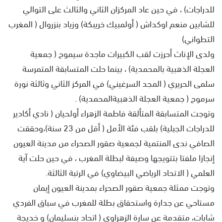
للدراجات) ، في حين عاد المركزان الثاني والثالث على التوالي
للشابين منعم اوكداش ( أولمبيك خريبكة) وزياد بنزروال ( المغرب
التطواني)
ولدى الإناث أحرزت لقب الكبيرات ماجدة سيموح ( جمعية
العجلة الذهبية بالمحمدية) ، بينما حلت المتسابقة المتمرسة
سلمى الحريري ( المجد السرغيني) في المركز الثاني وثالثة نورة
سرموح ( جمعية العجلة الذهبيةالمحمدية) .
وتوجت المتسابقة المتألقة فاطمة الزهراء أولحيان ( نادي أكادير
للدراجات الجبلية) بلقب فئة الأمل ( أقل من 23 سنة)،وحققت
الصافي ندى المنتمية لجمعية صقور الصحراء من مدينة العيون
إنجازا ملفتا بتتويجها وصيفة لبطلة المغرب ، في حين حلت آية
العلمي ( الاتحاد الرياضي البيضاوي) في الرتبة الثالثة.
وتوجت ممثلة جمعية صقور الصحراء بمدينة العيون إيمان
مستاحي عن جدارة واستحقاق بطلة للمغرب في سباق الفردي
شابات، متقدمة عن سارة الزهراوي ( اتحاد بنسليمان) و خديجة