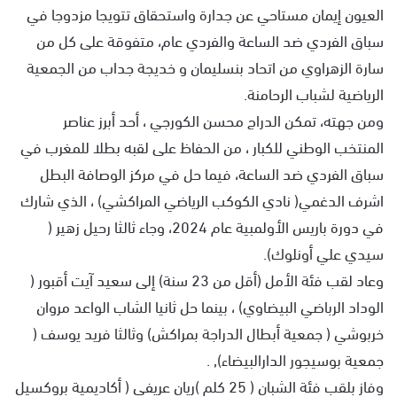
العيون إيمان مستاحي عن جدارة واستحقاق تتويجا مزدوجا في
سباق الفردي ضد الساعة والفردي عام، متفوقة على كل من
سارة الزهراوي من اتحاد بنسليمان و خديجة جداب من الجمعية
الرياضية لشباب الرحامنة.
ومن جهته، تمكن الدراج محسن الكورجي ، أحد أبرز عناصر
المنتخب الوطني للكبار ، من الحفاظ على لقبه بطلا للمغرب في
سباق الفردي ضد الساعة، فيما حل في مركز الوصافة البطل
اشرف الدغمي( نادي الكوكب الرياضي المراكشي) ، الذي شارك
في دورة باريس الأولمبية عام 2024، وجاء ثالثا رحيل زهير (
سيدي علي أونلوك).
وعاد لقب فئة الأمل (أقل من 23 سنة) إلى سعيد آيت أقبور (
الوداد الرباضي البيضاوي) ، بينما حل ثانيا الشاب الواعد مروان
خربوشي ( جمعية أبطال الدراجة بمراكش) وثالثا فريد يوسف (
جمعية بوسيجور الدارالبيضاء), .
وفاز بلقب فئة الشبان ( 25 كلم )ريان عريفي ( أكاديمية بروكسيل