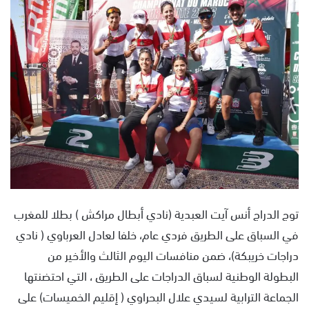
س
ل
ب
ر
ي
د
ا
إ
ل
ك
ت
ر
و
توج الدراج أنس آيت العبدية (نادي أبطال مراكش ) بطلا للمغرب
ن
في السباق على الطريق فردي عام، خلفا لعادل العرباوي ( نادي
ي
دراجات خريبكة)، ضمن منافسات اليوم الثالث والأخير من
ا
البطولة الوطنية لسباق الدراجات على الطريق ، التي احتضنتها
الجماعة الترابية لسيدي علال البحراوي ( إقليم الخميسات) على