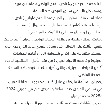
ثالثا محمد العبدلاوي( نادي الفتح الرياضي)، علما بأن فريد
يوسف حل ثالثا في سباق الفردي ضد الساعة.
وعاد لقب فئة الشبان إلى الدراج عبد الرحيم علواني( نادي
الإسماعيلية مكناس)، متقدما على زايد بنزروال ( المغرب
التطواني ) وعمران سرحاني ( الكوكب المراكشي).
وكانت البطلة مليكة بن علال( الاتحاد الرياضي الوزاني) قد توجت
بلقبها الثالث على التوالي في سباق الفردي عام، الذي جرى يوم
السبت، متقدمة على إكرام بنجلواجة (نادي أكادير للدراجات
الجبلية) وفاطمة الزهراء الحيان ( من فئة الأمل) ، المنتمية لنادي
أكادير للدراجات الجبلية ، والتي أحرزت لقب الفردي ضد الساعة
الجمعة الماضي.
يذكر أن المتألقة مليكة بن علال كانت قد توجت بطلة للمغرب
في سباقي الفردي ضد الساعة والفردي عام في دورتي 2024
و2025 بمدينة إفران.
ولدى الشابات حققت ممثلة جمعية صقور الصحراء لمدينة