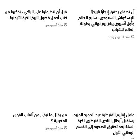
آل نصفان يحقق إنجازًا تاريخيًا
قبل أن تتطاولوا على الزاكي ، تذكروا من
للإسكواش السعودي.. سابع العالم
كتب أجمل فصول تاريخ الكرة الأردنية .
وأول آسيوي يبلغ ربع نهائي بطولة
منذ أسبوعين
العالم للشباب
منذ أسبوع واحد
عامل إقليم القنيطرة عبد الحميد المزيد
من يقتل ما تبقى من ألعاب القوى
يستقبل أبطال النادي القنيطري لكرة
المغربية ؟
السلة بعد تحقيق الصعود إلى القسم
منذ أسبوعين
الوطني الأول