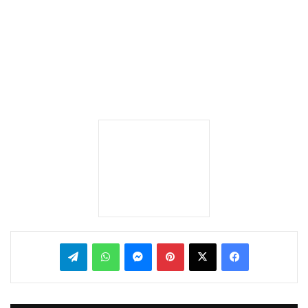
بينتيريست
ماسنجر
واتساب
تيلقرام