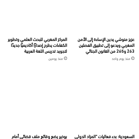
عزيز منوشي يدين الإساءة إلى الأمن
المركز المغربي للبحث العلمي وتطوير
المغربي ويدعو إلى تطبيق الفصلين
الكفاءات يطرح إصدارًا أكاديميًا جديدًا
263 و265 من القانون الجنائي
لتجويد تدريس اللغة العربية
منذ يوم واحد
منذ يومين
السعودية: بدء فعاليات “المزاد الدولي
بوخير يضع وقائع ملف قضائي أمام