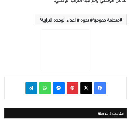
منظمة حقوقية# ندوة # اعداء الوحدة الترابية*
بينتيريست
ماسنجر
واتساب
تيلقرام
مقالات ذات صلة