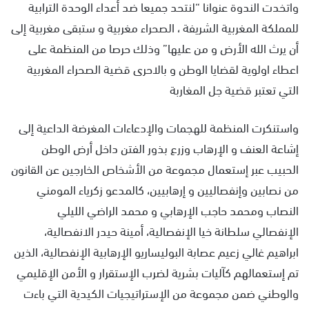
واتخدت الندوة عنوانا “لنتحد جميعا ضد أعداء الوحدة الترابية
للمملكة المغربية الشريفة ، الصحراء مغربية و ستبقى مغربية إلى
أن يرث الله الأرض و من عليها” وذلك حرصا من المنظمة على
اعطاء اولوية لقضايا الوطن و بالاحرى قضية الصحراء المغربية
التي تعتبر قضية جل المغاربة
واستنكرت المنظمة للهجمات والإدعاءات المغرضة الداعية إلى
إشاعة العنف و الإرهاب وزرع بذور الفتن داخل أرض الوطن
الحبيب عبر إستعمال مجموعة من الأشخاص الخارجين عن القانون
من نصابين وإنفصاليين و إرهابيين، كالمدعو زكرياء المومني
النصاب ومحمد حاجب الإرهابي و محمد الراضي الليلي
الإنفصالي سلطانة خيا الإنفصالية، أمينة حيدر الانفصالية،
ابراهيم غالي زعيم عصابة البوليساريو الإرهابية الإنفصالية، الذين
تم إستعمالهم كآليات بشرية لضرب الإستقرار و الأمن الإقليمي
والوطني ضمن مجموعة من الإستراتيجيات الكيدية التي باءت