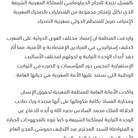
بالفشل، نتيجة للنجاح الديبلوماسي للمملكة المغربية الشريفة
الذي تكلل بإفتتاح مجموعة من القنصليات بالصحراء المغربية
كإعتراف صريح للمنتظم الدولي بمغربية الصحراء.
واردفت المنظمة ان إعتماد مختلف القوى الدولية على المغرب
كحليف إستراتيجي في الميادين الإقتصادية و الأمنية، مما أثار
حقد أعداء الوحدة الترابية و لجوئهم لمختلف الأساليب
الإستفزازية لتبخيس دور المؤسسات و الضرب في الثوابت
الوطنية التي تستند عليها الأمة المغربية في حياتها العامة.
واكدت الأمانة العامة للمنظمة المغربية لحقوق الإنسان
ومحاربة الفساد بكافة مكوناتها على أنها مجندة وراء صاحب
الجلالة الملك محمد السادس نصره الله و أيده للدفاع عن
الوحدة الترابية لمملكتنا الشريفة و كما تنوه بالمجهودات الجبارة
و المتواصلة للسيد المحترم عبد اللطيف حموشي المدير العام
للأمن الوطني ومراقبة التراب الوطني.