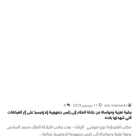
aziz manouchi
11 ديسمبر 2025
0
برقية تعزية ومواساة من جلالة الملك إلى رئيس جمهورية إندونيسيا على إثر الفيضانات
التي شهدتها بلاده
مكتب القنيطرة/عزيز منوشي الرباط – بعث صاحب الجلالة الملك محمد السادس
برقية تعزية ومواساة إلى رئيس جمهورية إندونيسيا، فخامة…