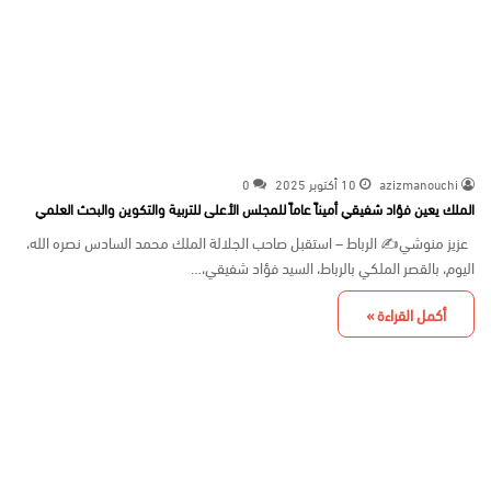
azizmanouchi
10 أكتوبر 2025
0
الملك يعين فؤاد شفيقي أميناً عاماً للمجلس الأعلى للتربية والتكوين والبحث العلمي
عزيز منوشي✍️ الرباط – استقبل صاحب الجلالة الملك محمد السادس نصره الله،
اليوم، بالقصر الملكي بالرباط، السيد فؤاد شفيقي،…
أكمل القراءة »