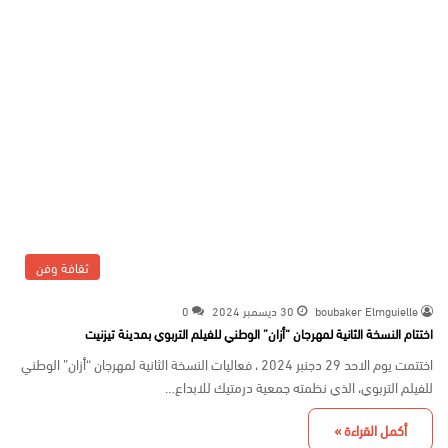
ثقافة وفن
boubaker Elmguielle
30 ديسمبر 2024
0
اختتام النسخة الثانية لمهرجان “أزان” الوطني للفيلم التربوي بمدينة تيزنيت
اختتمت يوم الاحد 29 دجنبر 2024 ، فعاليات النسخة الثانية لمهرجان “أزان” الوطني
للفيلم التربوي، الذي نظمته جمعية درمتيك للابداع…
أكمل القراءة »