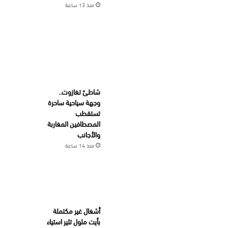
منذ 13 ساعة
شاطئ تغازوت..
وجهة سياحية ساحرة
تستقطب
المصطافين المغاربة
والأجانب
منذ 14 ساعة
أشغال غير مكتملة
بأيت ملول تثير استياء