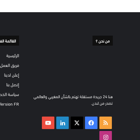
من نحن ؟
القائمة الف
الرئيسية
فريق العمل
إعلن لدينا
إتصل بنا
سياسة الخص
هنا 24 جريدة مستقلة تهتم بالشأن المغربي والعالمي
تصدر من لندن.
Version FR
ملخص
‫X
فيسبوك
لينكدإن
‫YouTube
الموقع
انستقرام