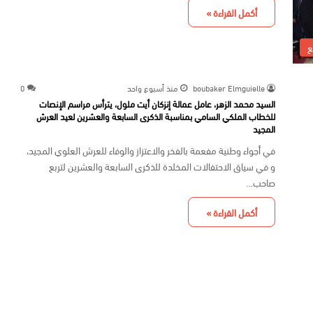
أكمل القراءة »
ع
boubaker Elmguielle
منذ أسبوع واحد
0
السيد محمد الزهر، عامل عمالة إنزكان أيت ملول، يترأس مراسم الإنصات
للخطاب الملكي السامي بمناسبة الذكرى السابعة والعشرين لعيد العرش
المجيد
في أجواء وطنية مفعمة بالفخر والاعتزاز والوفاء للعرش العلوي المجيد،
و في سياق الاحتفالات المخلدة للذكرى السابعة والعشرين لتربع
صاحب…
أكمل القراءة »