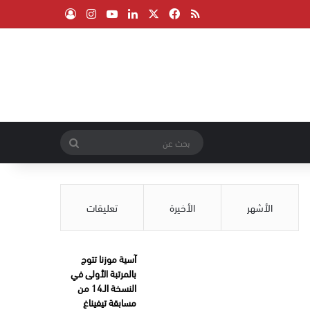
‫X
فيسبوك
ملخص الموقع RSS
لينكدإن
‫YouTube
انستقرام
تسجيل الدخول
بحث
عن
الأشهر
الأخيرة
تعليقات
آسية موزنا تتوج
بالمرتبة الأولى في
النسخة الـ14 من
مسابقة تيفيناغ