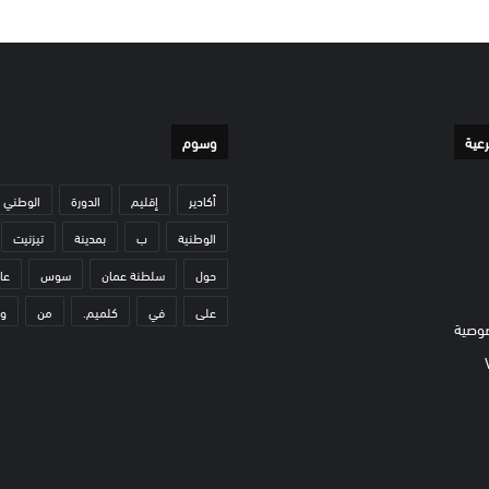
رعية
وسوم
أكادير
إقليم
الدورة
الوطني
الوطنية
ب
بمدينة
تيزنيت
حول
سلطنة عمان
سوس
عا
على
في
كلميم.
من
و
وصية