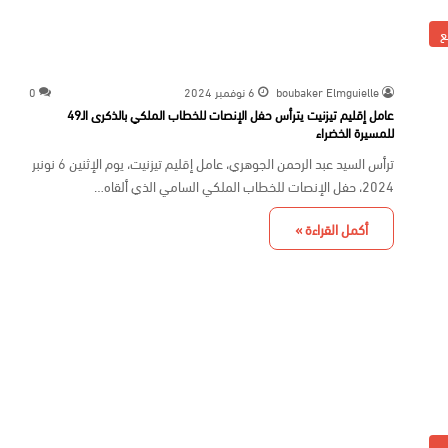
ع
boubaker Elmguielle
6 نوفمبر 2024
0
عامل إقليم تيزنيت يترأس حفل الإنصات للخطاب الملكي بالذكرى الـ49
للمسيرة الخضراء
ترأس السيد عبد الرحمن الجوهري، عامل إقليم تيزنيت، يوم الإثنين 6 نونبر
2024، حفل الإنصات للخطاب الملكي السامي الذي ألقاه…
أكمل القراءة »