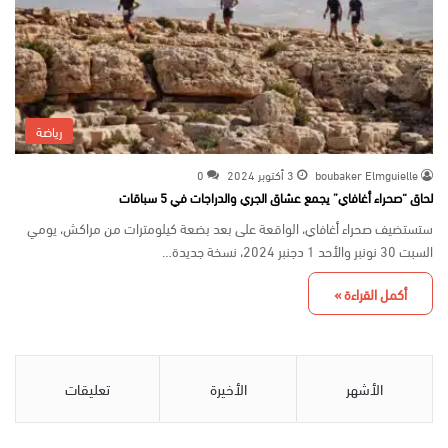
رياضة
boubaker Elmguielle
3 أكتوبر 2024
0
لحاق “صحراء أغافاي” يجمع عشاق الجري والدراجات في 5 سباقات
ستستضيف صحراء أغافاي، الواقعة على بعد بضعة كيلومترات من مراكش، يومي
السبت 30 نونبر والأحد 1 دجنبر 2024، نسخة جديدة…
أكمل القراءة »
الأشهر
الأخيرة
تعليقات