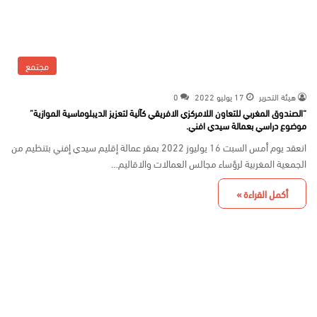
مجتمع
هيئة التحرير
17 يوليو 2022
0
“الصندوق المغربي للتعاون اللامركزي الافريقي كآلية لتعزيز الديبلوماسية الموازية”
موضوع دراسي بعمالة سيدي افني.
انعقد يوم أمس السبت 16 يوليوز 2022 بمقر عمالة إقليم سيدي إفني بتنظيم من
الجمعية المغربية لرؤساء مجالس العمالات والاقاليم…
أكمل القراءة »