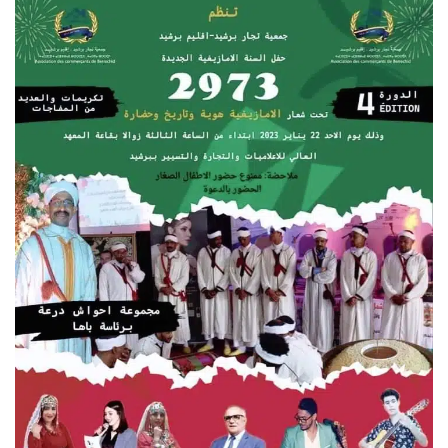
س
ل
ب
ر
ي
د
ا
إ
ل
ك
ت
ر
و
ن
ي
ا