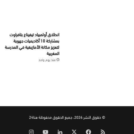
انطلاق أولمبياد تيفيناغ بتافراوت
بمشاركة 10 أكاديميات جهوية
لتعزيز مكانة الأمازيغية في المدرسة
المغربية
منذ يوم واحد
© حقوق النشر 2026، جميع الحقوق محفوظة هنا24
ملخص
‫X
فيسبوك
لينكدإن
‫YouTube
انستقرام