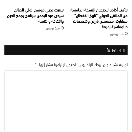
تتأهب أكادير لاحتضان النسخة الخامسة
تيزنيت تحيي موسم الولي الصالح
من الملتقى الدولي “تاريخ القفطان”
سيدي عبد الرحمن ببرنامج يجمع الدين
بمشاركة مصممين بارزين وشخصيات
والثقافة والتنمية
دبلوماسية رفيعة
منذ يومين
منذ يومين
اترك تعليقاً
لن يتم نشر عنوان بريدك الإلكتروني.
الحقول الإلزامية مشار إليها بـ
*
ا
ل
ت
ع
ل
ي
ق