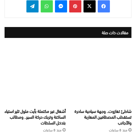
بينتيريست
ماسنجر
واتساب
تيلقرام
مقالات ذات صلة
شاطئ تغازوت.. وجهة سياحية ساحرة
أشغال غير مكتملة بأيت ملول تثير استياء
تستقطب المصطافين المغاربة
الساكنة وتربك حركة السير.. ومطالب
والأجانب
بتدخل السلطات
منذ 8 ساعات
منذ 8 ساعات