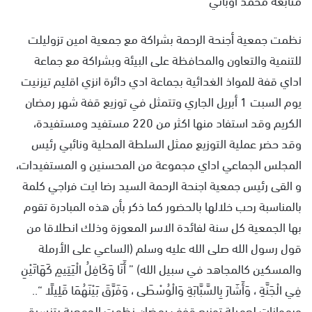
نظمت جمعية أجنحة الرحمة بشراكة مع جمعية امين تزوليلت
للتنمية والتعاون والمحافظة على البيئة وبشراكة مع جماعة
اداي قفة للمواذ الغدائية بجماعة ادي دائرة انزي اقليم تيزنيت
يوم السبت 1 أبريل الجاري وتتمثل في توزيع قفة شهر رمضان
الكريم وقد استفاد منها اكثر من 220 مستفيد ومستفيدة،
وقد حضر عملية التوزيع ممثل السلطة المحلية ونائبي رئيس
المجلس الجماعي اداي مجموعة من المحسنين و المستفيدات،
و القى رئيس جمعية اجنحة الرحمة السيد رضا ايت فراجي كلمة
بالمناسبة رحب خلالها بالحضور كما ذكر بأن هذه المبادرة تقوم
بها الجمعية كل سنة لفائدة الاسر المعوزة وذلك انطلاقا من
قول رسول الله صلى الله عليه وسلم (الساعي على الأرملة
والمسكين كالمجاهد في سبيل الله) ” أَنَا وَكَافِلُ الْيَتِيمِ كَهَاتَيْنِ
فِي الْجَنَّةِ ، وَأَشَارَ بِالسَّبَّابَةِ وَالْوُسْطَى ، وَفَرَّقَ بَيْنَهُمَا قَلِيلًا “..
وبموازات لعميلة توزيع قفف رمضان نظمت الجمعية بتنسيق