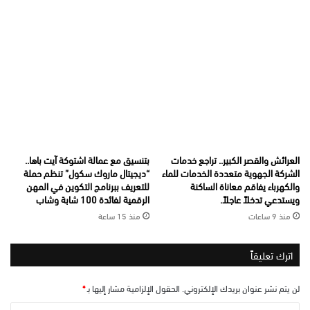
العرائش والقصر الكبير.. تراجع خدمات
بتنسيق مع عمالة اشتوكة آيت باها..
الشركة الجهوية متعددة الخدمات للماء
“ديجيتال ماروك سكول” تنظم حملة
والكهرباء يفاقم معاناة الساكنة
للتعريف ببرنامج التكوين في المهن
ويستدعي تدخلاً عاجلاً.
الرقمية لفائدة 100 شابة وشاب
منذ 9 ساعات
منذ 15 ساعة
اترك تعليقاً
لن يتم نشر عنوان بريدك الإلكتروني.
الحقول الإلزامية مشار إليها بـ
*