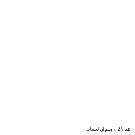
ل
ب
ر
ي
د
ا
إ
ل
ك
ت
ر
و
ن
ي
ا
هنا 24 / رضوان لحمام .