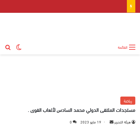
بح
الوضع ال
القائمة
رياضة
مستجدات الملتقى الدولي محمد السادس لألعاب القوى .
هيئة التحرير
أ
19 مايو 2023
0
ر
س