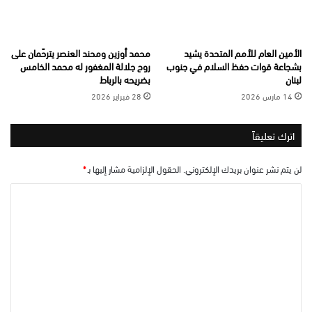
الأمين العام للأمم المتحدة يشيد
محمد أوزين ومحند العنصر يترحّمان على
بشجاعة قوات حفظ السلام في جنوب
روح جلالة المغفور له محمد الخامس
لبنان
بضريحه بالرباط
14 مارس 2026
28 فبراير 2026
اترك تعليقاً
لن يتم نشر عنوان بريدك الإلكتروني.
الحقول الإلزامية مشار إليها بـ
*
ا
ل
ت
ع
ل
ي