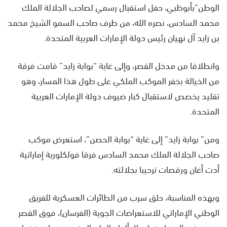
الوطن”بأبوظبي، حفل استقبال رسمي لصاحب الجلالة الملك
محمد السادس، نصره الله، من طرف صاحب السمو الشيخ محمد
بن زايد آل نهيان رئيس دولة الإمارات العربية المتحدة.
وانطلاقا من مدخل القصر، وإلى غاية “بوابة زايد” قامت فرقة
من الخيالة بخفر الموكب الملكي على طول هذا المسار، وهو
تقليد يخصص لاستقبال كبار ضيوف دولة الإمارات العربية
المتحدة.
ومن” بوابة زايد” إلى غاية “بوابة الحصن”، استعرض موكب
صاحب الجلالة الملك محمد السادس فرقا فولكلورية إماراتية
أدت أغان ورقصات ترحيبا بجلالته.
وبهذه المناسبة، حلق سرب من الطائرات العسكرية للفريق
الوطني الإماراتي للاستعراضات الجوية (الفرسان)، فوق القصر
ورسم في السماء خطوطا بألوان العلم المغربي حمراء وخضراء،