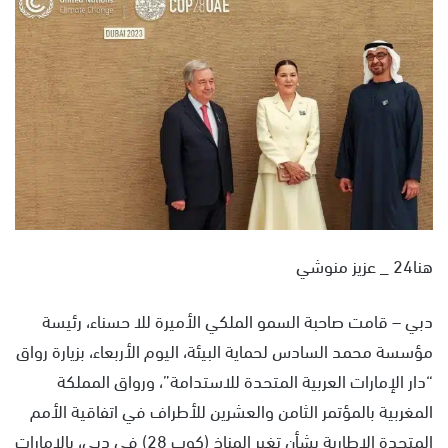
س
ل
ب
ر
ي
د
ا
إ
ل
ك
ت
هنا24 _ عزيز منوشي
ر
و
دبي – قامت صاحبة السمو الملكي الأميرة للا حسناء، رئيسة
ن
مؤسسة محمد السادس لحماية البيئة، اليوم الأربعاء، بزيارة رواق
ي
ا
“دار الإمارات العربية المتحدة للاستدامة”، ورواق المملكة
المغربية بالمؤتمر الثامن والعشرين للأطراف في اتفاقية الأمم
المتحدة الإطارية بشأن تغير المناخ (كوب 28) في دبي، بالإمارات