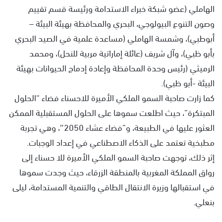
الهاملي (عضو شبكة خبراء الاستدامة ورئيسة قسم تقييم
وصون التنوع البيولوجي، البحري والمحافظة بهيئة البيئة –
أبوطبي)، وشمسة الهاملي (مساعدة علمية في الصيد البحري
بأبو ظبي)، وآل شريف (عائلة إماراتية مربية للنحل)، ومحمد
الرميثي (رئيس وحدة المحافظة وإعادة إدماج الحيوانات بهيئة
البيئة -أبو ظبي).
كما زارت صاحبة السمو الملكي الأميرة للاحسناء فضاء “الحلول
المبتكرة”، حيث اطلعت سموها على الحلول المستقبلية الممكن
العثور عليها في الطبيعة، و”فضاء عشاء 2050″، وهي تجربة
مطبخية تعتمد على الذكاء الاصطناعي في إعداد الوجبات.
إثر ذلك، توجهت صاحبة السمو الملكي الأميرة للا حسناء إلى
رواق المملكة المغربية بالمنطقة الزرقاء، حيث وجدت سموها
في استقبالها وزيرة الانتقال الطاقي والتنمية المستدامة، ليلى
بنعلي.