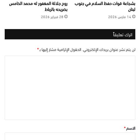
بشجاعة قوات حفظ السلام في جنوب
روح جلالة المغفور له محمد الخامس
لبنان
بضريحه بالرباط
14 مارس 2026
28 فبراير 2026
اترك تعليقاً
لن يتم نشر عنوان بريدك الإلكتروني.
الحقول الإلزامية مشار إليها بـ
*
ا
ل
ت
ع
ل
ي
ق
*
الاسم
*