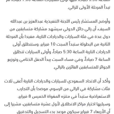
تبدأ المرحلة الأولى للرالي.
وأوضح المستشار رئيس اللجنة التنفيذية عبدالعزيز بن عبدالله
السيف، أن رالي حائل الدولي سيشهد مشاركة متسابقين من
دول عدة في فئة السيارات والدراجات النارية، مفيدا بأن المرحلة
الثانية من البطولة ستبدأ السبت 10 فبراير، وستنطلق أولى
الدراجات النارية الساعة 5:30 صباحاً، وأولى السيارات تنطلق
الساعة 7 صباحاً، وفي مساء السبت يبدأ الحفل الختامي وتوزيع
الجوائز للمتسابقين الفائزين بالرالي.
وأكد أن الاتحاد السعودي للسيارات والدراجات النارية أعفى ثلاث
فئات مشاركة في الرالي من الرسوم، موضحا بأن التجارب
الاستعراضية ستبدأ في متنزه المغواة الخميس 8 فبراير،
وسيليها اختيار مراكز الانطلاق لأول عشرة متسابقين، مشيرا إلى
أن الأربعاء 7 فبراير سيكون موعد بدء التسجيل والتدقيق