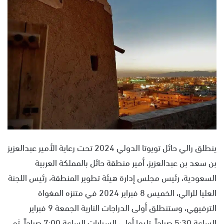
ل
ب
ر
ي
د
ا
إ
ل
ك
ت
ر
و
ينطلق رالي حائل تويوتا الدولي 2024 تحت رعاية الأمير عبدالعزيز
ن
بن سعد بن عبدالعزيز، أمير منطقة حائل بالمملكة العربية
ي
السعودية، رئيس مجلس إدارة هيئة تطوير المنطقة، رئيس اللجنة
ا
العليا للرالي، الخميس 8 فبراير 2024 في متنزه المغواة
الترفيهي، وستنطلق أولى الدراجات النارية الجمعة 9 فبراير
الساعة 5:30 صباحاً، تليها أولى السيارات الساعة 7:00 صباحاً، ثم