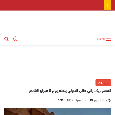
بح
الوضع ال
القائمة
منوعات
السعودية.. رالي حائل الدولي ينظم يوم 8 فبراير القادم
هيئة التحرير
أ
1 فبراير 2024
0
ر
س