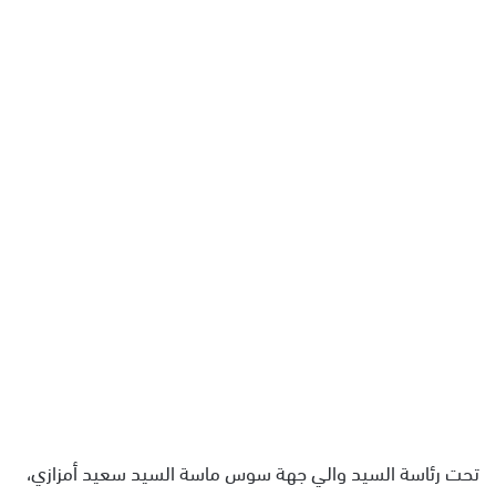
ل
ب
ر
ي
د
ا
إ
ل
ك
ت
ر
و
ن
ي
ا
تحت رئاسة السيد والي جهة سوس ماسة السيد سعيد أمزازي،