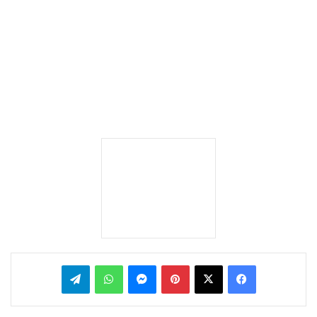
بينتيريست
ماسنجر
واتساب
تيلقرام