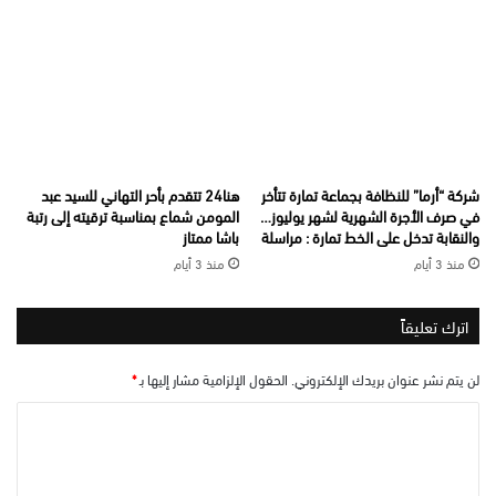
شركة “أرما” للنظافة بجماعة تمارة تتأخر
هنا24 تتقدم بأحر التهاني للسيد عبد
في صرف الأجرة الشهرية لشهر يوليوز…
المومن شماع بمناسبة ترقيته إلى رتبة
والنقابة تدخل على الخط تمارة : مراسلة
باشا ممتاز
منذ 3 أيام
منذ 3 أيام
اترك تعليقاً
لن يتم نشر عنوان بريدك الإلكتروني.
الحقول الإلزامية مشار إليها بـ
*
ا
ل
ت