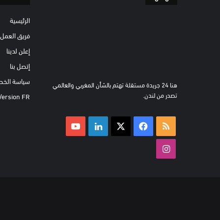
الرئيسية
فريق العمل
إعلن لدينا
إتصل بنا
سياسة الخص
هنا 24 جريدة مستقلة تهتم بالشأن المغربي والعالمي
تصدر من لندن.
Version FR
ملخص
‫X
فيسبوك
لينكدإن
‫YouTube
الموقع
انستقرام
RSS