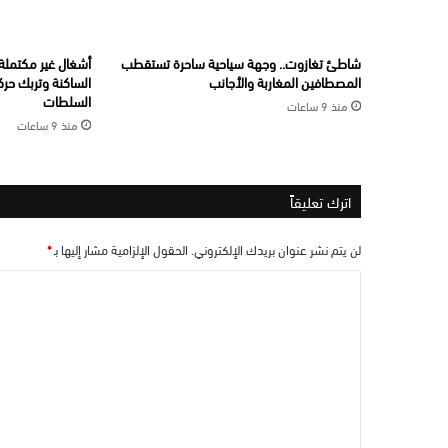
شاطئ تغازوت.. وجهة سياحية ساحرة تستقطب
أشغال غير مكتملة ب
المصطافين المغاربة والأجانب
الساكنة وتربك حرك
السلطات
منذ 9 ساعات
منذ 9 ساعات
اترك تعليقاً
لن يتم نشر عنوان بريدك الإلكتروني.
الحقول الإلزامية مشار إليها بـ
*
ا
ل
ت
ع
ل
ي