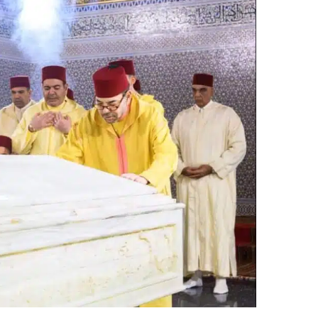
ر
ي
د
ا
إ
ل
ك
ت
ر
و
ن
ي
ا