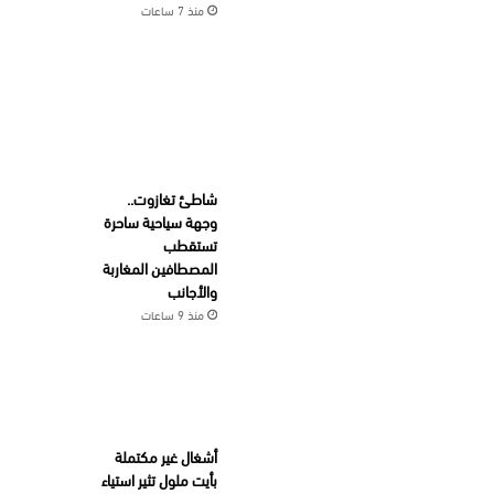
منذ 7 ساعات
شاطئ تغازوت..
وجهة سياحية ساحرة
تستقطب
المصطافين المغاربة
والأجانب
منذ 9 ساعات
أشغال غير مكتملة
بأيت ملول تثير استياء