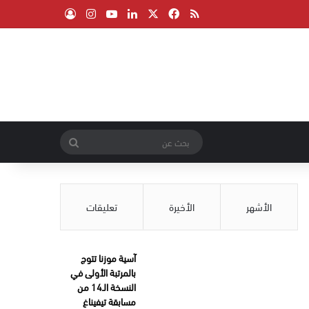
‫X
فيسبوك
ملخص الموقع RSS
لينكدإن
‫YouTube
انستقرام
تسجيل الدخول
بحث
عن
الأشهر
الأخيرة
تعليقات
آسية موزنا تتوج
بالمرتبة الأولى في
النسخة الـ14 من
مسابقة تيفيناغ