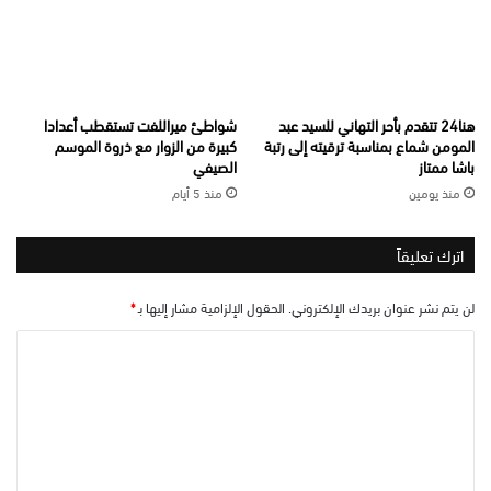
هنا24 تتقدم بأحر التهاني للسيد عبد
شواطئ ميراللفت تستقطب أعدادا
المومن شماع بمناسبة ترقيته إلى رتبة
كبيرة من الزوار مع ذروة الموسم
باشا ممتاز
الصيفي
منذ يومين
منذ 5 أيام
اترك تعليقاً
لن يتم نشر عنوان بريدك الإلكتروني.
الحقول الإلزامية مشار إليها بـ
*
ا
ل
ت
ع
ل