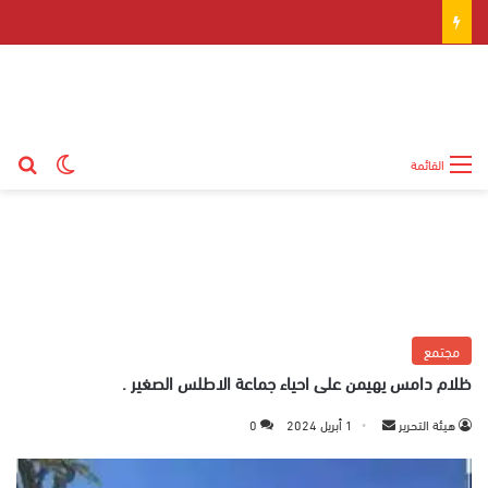
بح
الوضع ال
القائمة
مجتمع
ظلام دامس يهيمن على احياء جماعة الاطلس الصغير .
هيئة التحرير
أ
1 أبريل 2024
0
ر
س