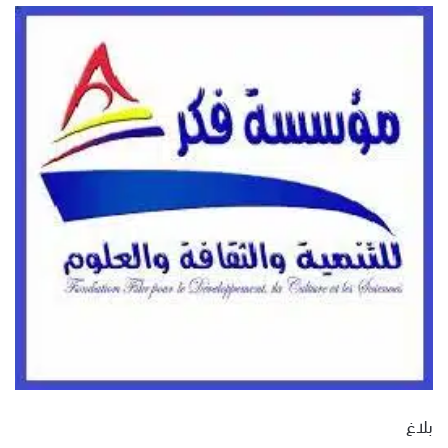
س
ل
ب
ر
ي
د
ا
إ
ل
ك
ت
ر
و
ن
ي
ا
بلاغ