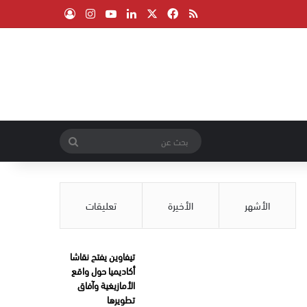
‫X
فيسبوك
ملخص الموقع RSS
لينكدإن
‫YouTube
انستقرام
تسجيل الدخول
بحث
عن
الأشهر
الأخيرة
تعليقات
تيفاوين يفتح نقاشا
أكاديميا حول واقع
الأمازيغية وآفاق
تطويرها