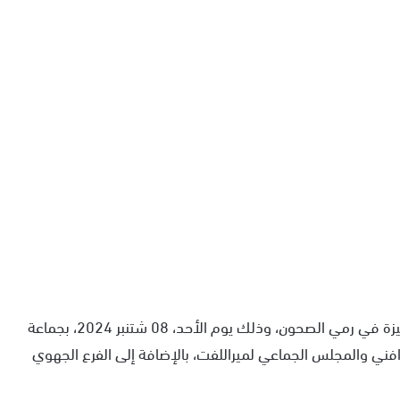
نظمت جمعية أبرتيح للقنص وفنون الرماية مسابقة متميزة في رمي الصحون، وذلك يوم الأحد، 08 شتنبر 2024، بجماعة
ني والمجلس الجماعي لميراللفت، بالإضافة إلى الفرع الجهوي