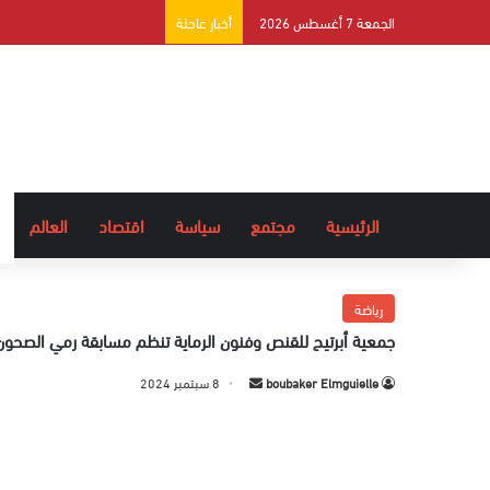
الجمعة 7 أغسطس 2026
أخبار عاجلة
الرئيسية
مجتمع
سياسة
اقتصاد
العالم
رياضة
جمعية أبرتيح للقنص وفنون الرماية تنظم مسابقة رمي الصحون
boubaker Elmguielle
أ
8 سبتمبر 2024
ر
س
ل
ب