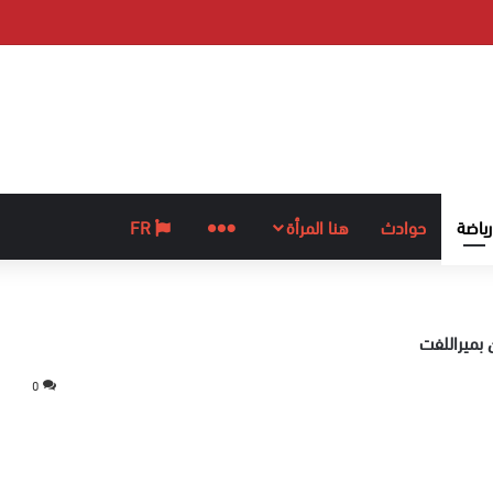
رياضة
حوادث
هنا المرأة
المزيد
FR
 بميراللفت
0