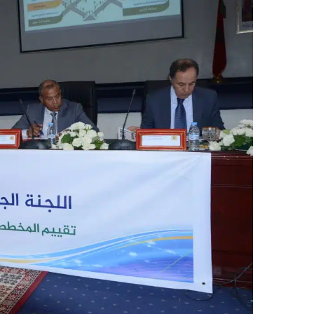
ر
ي
د
ا
إ
ل
ك
ت
ر
و
ن
ي
ا