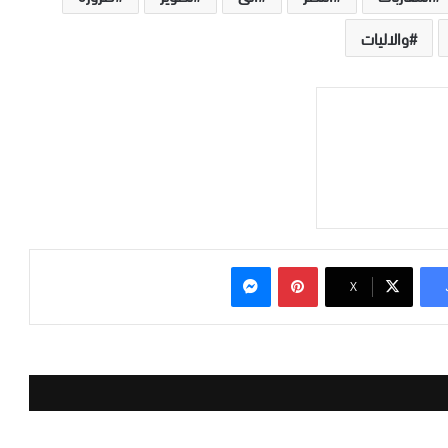
والاليات
بينتيريست
ماسنجر
‫X