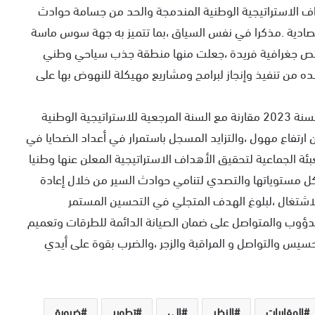
اف الاستراتيجية الوطنية المندمجة والحد من جسامة حوادث
صادية .مذكرا في نفس السياق ،بما تتميز به جهة سوس ماسة
ئص جغرافية فريدة ،جعلت منها منطقة جذب سياحي وطني
شهده من تنفيذ وإنجاز لبرامج ومشاريع مهيكلة للنهوض بها على
وخلص الدكتور أمزازي ،أن مؤشرات ضحايا حوادث السير لسنة 2023 مقارنة مع السنة المرجعية للاستراتيجية الوطنية
 ارتفاع مهول ،والتزايد المسجل باستمرار في أعداد الضحايا في
ئة الجماعية لتحقيق الأهداف الاستراتيجية المعلن عنها وطنيا
كل مستوياتها والتصدي لتنامي حوادث السير من خلال إعادة
الاشتغال ،لبلوغ الهدف المتجلي في التحسين المستمر
دؤوب والمتواصل على ضمان الصيانة الدائمة للطرقات وتعميم
سيس والتواصل و المراقبة والزجر ،والضرب بقوة على أيدي
المقاربات
النظر
الى
تطوير
ضرورة