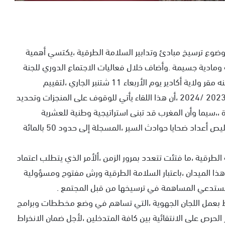
ضوع ترسيخ مبادئ وتدابير السلامة الطرقية ،يكتسي أهمية
 ومادية جسيمة .وأضاف خلال فعاليات الاجتماع الدوري للجنة
الجهوية للسلامة الطرقية برسم سنة 2024 ،الذي احتضنه مقر ولاية أكادير يوم الأربعاء 11 شتنبر الجاري ،لتقييم
المخطط الجهوي للسلامة الطرقية لجهة سوس ماسة 2023 /2024 ،أن هذا اللقاء يأتي للوقوف على المنجزات وتحديد
 ،،سيما وأن المغرب قد تبنى استراتيجية وطنية للعشرية
2026/2027 ،التي تتسم بالطموح والتبصر وترنو إلى تقليص أعداد ضحايا حوادث السير ،المسجلة إلى حدود 50 بالمائة
طرقية ،ما فتئت تتعدد بمرور الزمن ،ألأمر الذي يتطلب اعتماد
 هذا الميدان ،باعتبار السلامة الطرقية ورش مفتوح ومسؤولية
تستدعي المساهمة في ترسيخها من قبل المجتمع .
ط بعمل اللجان الجهوية ،التي تساهم في وضع مخططات وبرامج
حرص على الانتقائية بين كافة المتدخلين ،لأجل ضمان الانخراط