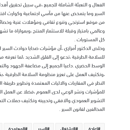
الفعال و التعبئة الشاملة للجميع ،في سبيل تحقيق أهد
السير وما يتمخض عنها من مآسي اجتماعية وكوارث اقت
من موقع استرتجي وتنوع ثقافي ومؤهلات غنية وخصا
وعالمي بامتياز وقبلة للاستثمار المنتج ،وبموازاة ما ت
كل المستويات .
للسلامة الطرقية ،تدعو إلى القلق الشديد ،لما تعرفه من
الوسط الحضري .داعيا الجميع إلى مضاعفة الجهود والتعب
،وتكثيف العمل على تعزيز منظومة السلامة الطرقية ،ب
النظر في المقاربات والاليات المعتمدة وتطوير طريقة 
للمؤشرات ونشر الوعي لدى العموم ،فضلا عن العمل ال
التشوير العمودي والافقي وتحيينه وتكثيف حملات التح
المخالفين لقانون السير .
إعادة
الاشتغال
السير
المعتمدة