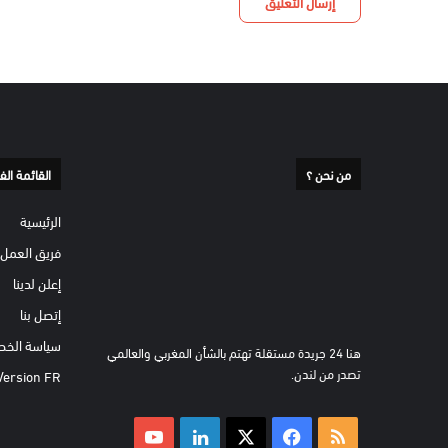
من نحن ؟
القائمة الف
الرئيسية
فريق العمل
إعلن لدينا
إتصل بنا
سياسة الخص
هنا 24 جريدة مستقلة تهتم بالشأن المغربي والعالمي
تصدر من لندن.
Version FR
ملخص
‫X
فيسبوك
لينكدإن
‫YouTube