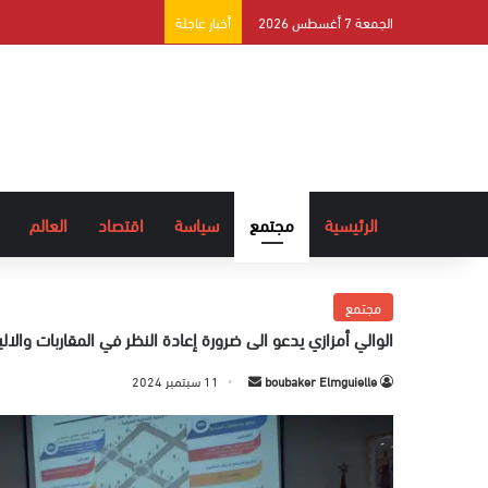
الجمعة 7 أغسطس 2026
أخبار عاجلة
الرئيسية
مجتمع
سياسة
اقتصاد
العالم
مجتمع
الوالي أمزازي يدعو الى ضرورة إعادة النظر في المقاربات وال
boubaker Elmguielle
أ
11 سبتمبر 2024
ر
س
ل
ب