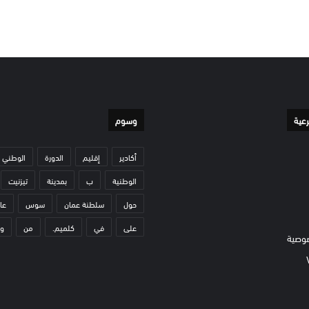
رعية
وسوم
أكادير
إقليم
الدورة
الوطني
الوطنية
ب
بمدينة
تيزنيت
حول
سلطنة عمان
سوس
عا
على
في
كلميم.
من
و
وصية