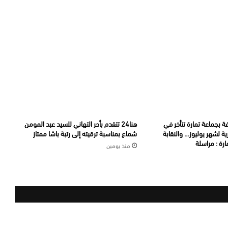
ة بجماعة تمارة تتأخر في
هنا24 تتقدم بأحر التهاني للسيد عبد المومن
ة لشهر يوليوز… والنقابة
شماع بمناسبة ترقيته إلى رتبة باشا ممتاز
رة : مراسلة
منذ يومين