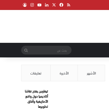
‫X
فيسبوك
ملخص الموقع RSS
لينكدإن
‫YouTube
انستقرام
تسجيل الدخول
بحث
عن
الأشهر
الأخيرة
تعليقات
تيفاوين يفتح نقاشا
أكاديميا حول واقع
الأمازيغية وآفاق
تطويرها