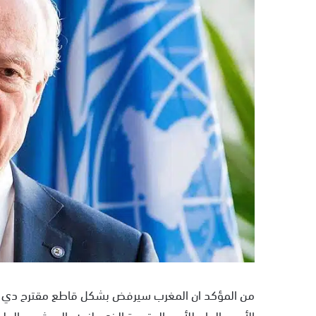
ر
ي
د
ا
إ
ل
ك
ت
ر
و
ن
ي
ا
من المؤكد ان المغرب سيرفض بشكل قاطع مقترح دي مي
الأمين العام للأمم المتحدة الذي يلزمه بالبحث عن الحل