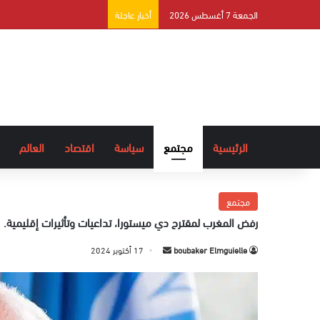
الجمعة 7 أغسطس 2026
أخبار عاجلة
الرئيسية
مجتمع
سياسة
اقتصاد
العالم
مجتمع
رفض المغرب لمقترح دي ميستورا، تداعيات وتأثيرات إقليمية.
boubaker Elmguielle
أ
17 أكتوبر 2024
ر
س
ل
ب