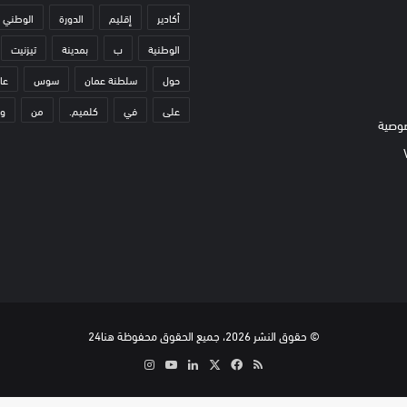
أكادير
إقليم
الدورة
الوطني
الوطنية
ب
بمدينة
تيزنيت
حول
سلطنة عمان
سوس
عا
على
في
كلميم.
من
و
وصية
© حقوق النشر 2026، جميع الحقوق محفوظة هنا24
ملخص
‫X
فيسبوك
لينكدإن
‫YouTube
انستقرام
الموقع