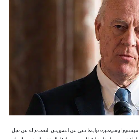
ستورا وسيعتبره تراجعا حتى عن التفويض المقدم له من قبل
ول لا تعريض المفاوضات للجمود . وانكار المقترح المغربي للحكم