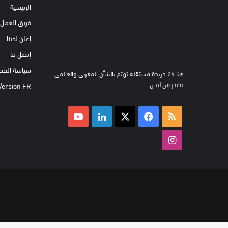
الرئيسية
فريق العمل
إعلن لدينا
إتصل بنا
سياسة الخص
هنا 24 جريدة مستقلة تهتم بالشأن المغربي والعالمي
تصدر من لندن.
Version FR
ملخص
‫X
فيسبوك
لينكدإن
‫YouTube
الموقع
انستقرام
RSS
ر