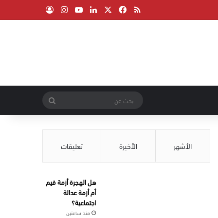
‫X
فيسبوك
ملخص الموقع RSS
لينكدإن
‫YouTube
انستقرام
تسجيل الدخول
بحث
عن
الأشهر
الأخيرة
تعليقات
هل الهجرة أزمة قيم
أم أزمة عدالة
اجتماعية؟
منذ ساعتين