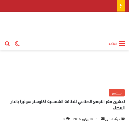
بح
الوضع ال
القائمة
مجتمع
تدشين مقر التجمع الصناعي للطاقة الشمسية (كلوستر سولير) بالدار
البيضاء
هيئة التحرير
أ
10 يوليو 2015
0
ر