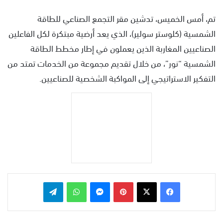
س
تم، أمس الخميس، تدشين مقر التجمع الصناعي للطاقة
ل
ب
الشمسية (كلوستر سولير)، الذي يعد أرضية مبتكرة لكل الفاعلين
ر
الصناعيين المغاربة الذين يعملون في إطار مخطط الطاقة
ي
الشمسية “نور”، من خلال تقديم مجموعة من الخدمات تمتد من
د
التفكير الاستراتيجي إلى المواكبة الشخصية للصناعيين.
ا
إ
ل
ك
ت
ر
و
ن
ي
بينتيريست
ماسنجر
واتساب
تيلقرام
ا