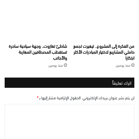
من الفكرة إلى المشروع.. تيغيرت تجمع
شاطئ تغازوت.. وجهة سياحية ساحرة
حاملي المشاريع لاختيار المبادرات الأكثر
تستقطب المصطافين المغاربة
ابتكارا
والأجانب
منذ يومين
منذ يومين
اترك تعليقاً
لن يتم نشر عنوان بريدك الإلكتروني.
الحقول الإلزامية مشار إليها بـ
*
ا
ل
ت
ع