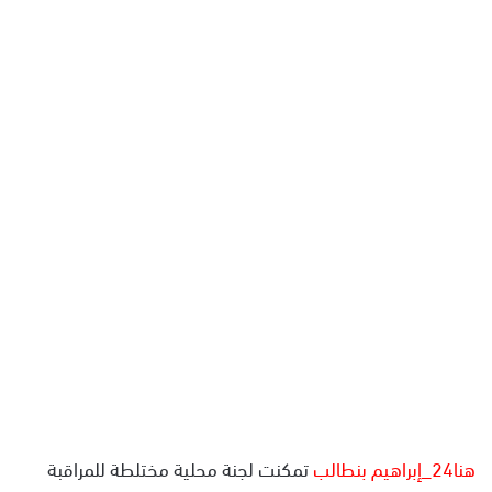
ل
ب
ر
ي
د
ا
إ
ل
ك
ت
ر
و
ن
ي
ا
هنا24_إبراهيم بنطالب
تمكنت لجنة محلية مختلطة للمراقبة