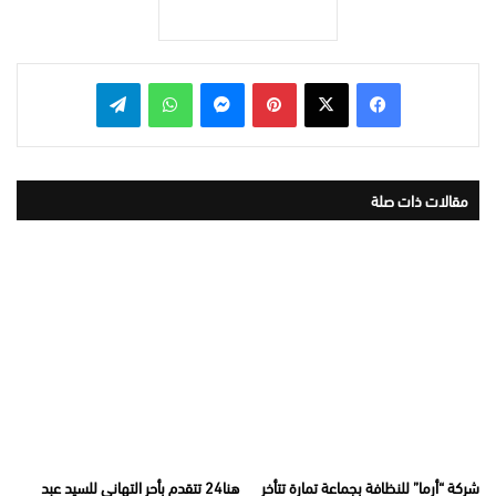
بينتيريست
ماسنجر
واتساب
تيلقرام
مقالات ذات صلة
شركة “أرما” للنظافة بجماعة تمارة تتأخر
هنا24 تتقدم بأحر التهاني للسيد عبد