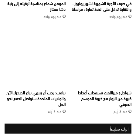
في صرف الأجرة الشهرية لشهر يوليوز…
المومن شماع بمناسبة ترقيته إلى رتبة
والنقابة تدخل على الخط تمارة : مراسلة
باشا ممتاز
منذ يوم واحد
منذ يوم واحد
شواطئ ميراللفت تستقطب أعدادا
ترامب: يجب أن ينتهي نزاع الصحراء الآن
كبيرة من الزوار مع ذروة الموسم
والولايات المتحدة ستواصل الدفع نحو
الصيفي
الحل
منذ 3 أيام
منذ 5 أيام
اترك تعليقاً