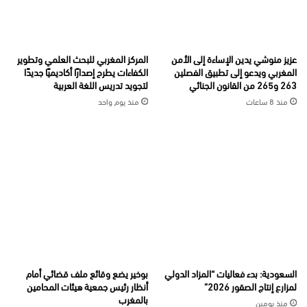
عزيز منوشي يدين الإساءة إلى الأمن
المركز المغربي للبحث العلمي وتطوير
المغربي ويدعو إلى تطبيق الفصلين
الكفاءات يطرح إصدارًا أكاديميًا جديدًا
263 و265 من القانون الجنائي
لتجويد تدريس اللغة العربية
منذ 8 ساعات
منذ يوم واحد
السعودية: بدء فعاليات “المزاد الدولي
بوخير يضع وقائع ملف قضائي أمام
لمزارع إنتاج الصقور 2026”
أنظار رئيس جمعية هيئات المحامين
بالمغرب
منذ يومين