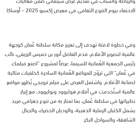
والرياضة والشباب في تقديم عرض سينمائي ضمن فعاليات
الاحتفاء بيوم التنوع الثقافي في معرض إكسبو 2025 – أوساكا
وفي خطوة لافتة تهدف إلى تعزيز مكانة سلطنة عُمان كوجهة
عالمية لتصوير الأفلام، قدم الفاضل أنور بن خميس الرزيقي، نائب
رئيس الجمعية العُمانية للسينما، عرضاً لمشروع “اصنع فيلمك
في عُمان” التي تروّج للمواقع العُمانية الساحرة كخلفيات مثالية
لصناعة الأفلام. واشتمل العرض على فيلم ترويجي يُظهر مواقع
عالمية استُخدمت في أفلام هوليوود وبوليوود، مع إبراز
نظيراتها في سلطنة عُمان، بما تمتاز به من تنوع جغرافي فريد
يشمل الكثبان الرملية الذهبية، والوديان الخضراء، والجبال
الشاهقة، والسواحل البكر.