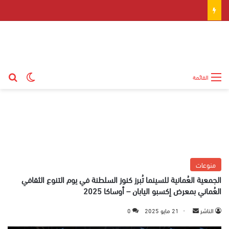
بح
الوضع ال
القائمة
منوعات
الجمعية العُمانية للسينما تُبرز كنوز السلطنة في يوم التنوع الثقافي
العُماني بمعرض إكسبو اليابان – أوساكا 2025
الناشر
أ
21 مايو 2025
0
ر