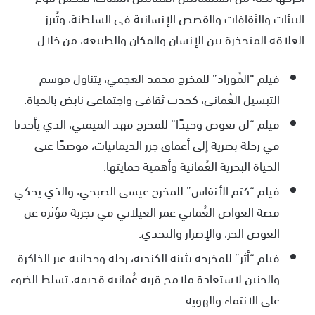
البيئات والثقافات والقصص الإنسانية في السلطنة، وتُبرز
العلاقة المتجذرة بين الإنسان والمكان والطبيعة، من خلال:
فيلم “المُوراد” للمخرج محمد العجمي، يتناول موسم
التبسيل العُماني، كحدث ثقافي واجتماعي نابض بالحياة.
فيلم “لن تغوص وحيدًا” للمخرج فهد الميمني، الذي يأخذنا
في رحلة بصرية إلى أعماق جزر الديمانيات، موضحًا غنى
الحياة البحرية العُمانية وأهمية حمايتها.
فيلم “كتم الأنفاس” للمخرج عيسى الصبحي، والذي يحكي
قصة الغواص العُماني عمر الغيلاني في تجربة مؤثرة عن
الغوص الحر، والإصرار والتحدي.
فيلم “أثر” للمخرجة بثينة الكندية، رحلة وجدانية عبر الذاكرة
والحنين لاستعادة ملامح قرية عُمانية قديمة، تسلط الضوء
على الانتماء والهوية.