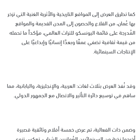
كما تطرق العرض إلى المواقع التاريخية والأثرية الغنية التي تزخر
بها عُمان، من القلاع والحصون إلى المدن القديمة والمواقع
المُدرجة على قائمة اليونسكو للتراث العالمي، مؤكداً ما تحمله
من قيمة ثقافية تضفي عمقًا وبعدًا إنسانيًا وإبداعيًا على
الإنتاجات السينمائية.
وقد نُفذ العرض بثلاث لغات: العربية، والإنجليزية، واليابانية، مما
ساهم في توسيع دائرة التأثير والاتصال مع الجمهور الدولي.
وضمن ذات الفعالية، تم عرض خمسة أفلام وثائقية قصيرة
أخرجها نخبة من السينمائيين العُمانيين الشباب، تعكس تنوع