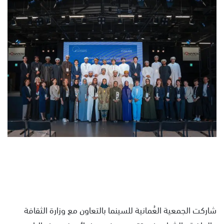
س
ل
ب
ر
ي
د
ا
إ
ل
ك
ت
ر
و
ن
ي
ا
شاركت الجمعية العُمانية للسينما بالتعاون مع وزارة الثقافة