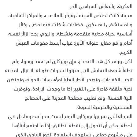
الفكرية، والنقاش السياسي الحر.
مدينة كانت تحتضن السينما، وتزخر بالملاعب، والمراكز الثقافية،
والمستشفى العسكري، فضاءات شكلت فيما مضى ركائز
أساسية لحياة مدنية متقدمة ونشطة. واليوم، يجد الزائر نفسه
أمام واقع مغاير، عنوانه الأبرز: غياب أبسط مقومات العيش
الكريم.
لكن، ورغم كل هذا الانحدار، فإن بويزكارن لم تفقد روحها، ولم
تطفأ شمعة التعايش التي ميزتها لسنوات طويلة. لا تزال المدينة
تنجب الكفاءات، وتصدر الأطر العليا لمؤسسات الدولة، وتحتضن
نخبة مثقفة قادرة على التغيير إذا ما وجدت الإرادة، وتوفرت
النية الحسنة، وتم تغليب مصلحة المدينة على المصالح
الشخصية والظرفية الضيقة.
المرحلة التي تمر بها بويزكارن اليوم ليست قدرا محتوما، بل هي
لحظة يمكن أن تتحول إلى نقطة انطلاق، إذا ما اجتمع أبناؤها
على مشروع جماعي يستهدف استعادة الدور الريادي الذي