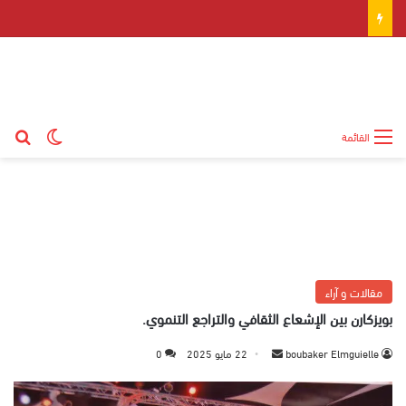
بح
الوضع ال
القائمة
مقالات و آراء
بويزكارن بين الإشعاع الثقافي والتراجع التنموي.
boubaker Elmguielle
أ
22 مايو 2025
0
ر
س