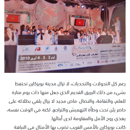
ل
ب
ر
ي
د
ا
إ
ل
ك
ت
ر
و
رغم كل التحولات والتحديات، لا تزال مدينة بويزكارن تحتفظ
ن
بشيء من ذلك البريق القديم الذي جعل منها ذات يوم منارة
ي
للعلم، والثقافة، والنضال. ماض مجيد لا يزال يلقي بظلاله على
ا
حاضر يئن تحت وطأة التهميش والتراجع، لكنه في الوقت نفسه،
يغذي روح الأمل والمقاومة لدى أبنائها.
كانت بويزكارن بالأمس القريب تضرب بها الأمثال في النباهة