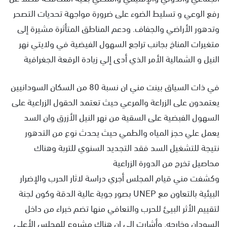
رفع الوعي و تسليط الضوء على ضرورة مواجهة تحديات التصحر
وتدهور الأراضي والجفاف. ودعم المناطق المتأثرة مشيرة إلى
متغيرات المناخ بجانب تراجع السهول الفيضية في ولايتي نهر
النيل و الشمالية الأمر الذي أدى إلي زيادة الرقعة الجغرافية
في ذات السياق بينت مني ان نسبة 80 من السكان السودانيين
يعتمدون على الزراعة والمرعي حيث تعتمد الحقول الزراعية على
السهول الفبضية على السقية من نهر النيل الأزرق وان السد
يعمل علي حجز المياه والطمي حيث يحدث نوع من التدهور
نتيجة للتشغيل السد فقد التجديد السنوي للتربة وهناك
محاصيل تخرج من الدورة الزراعية
وكشفت مني قيام المجلس أجري دراسة لاثار الحرب والإضرار
البيئية بالتعاون مع UNEP بصور جوية عالية الدقة وكون لجنة
لتقييم الأثر البيئ للحرب والتعافي منها تضم خبراء من داخل
السودان وخارجه. وأشارت إلى ان هناك مشروع للمجلس الأعلى