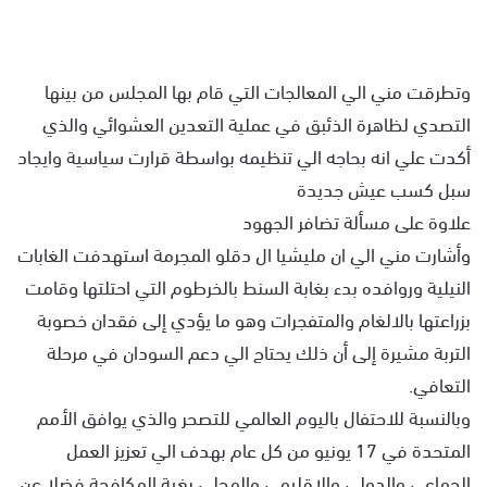
وتطرقت مني الي المعالجات التي قام بها المجلس من بينها
التصدي لظاهرة الذئبق في عملية التعدين العشوائي والذي
أكدت علي انه بحاجه الي تنظيمه بواسطة قرارت سياسية وايجاد
سبل كسب عيش جديدة
علاوة على مسألة تضافر الجهود
وأشارت مني الي ان مليشيا ال دقلو المجرمة استهدفت الغابات
النيلية وروافده بدء بغابة السنط بالخرطوم التي احتلتها وقامت
بزراعتها بالالغام والمتفجرات وهو ما يؤدي إلى فقدان خصوبة
التربة مشيرة إلى أن ذلك يحتاج الي دعم السودان في مرحلة
التعافي.
وبالنسبة للاحتفال باليوم العالمي للتصحر والذي يوافق الأمم
المتحدة في 17 يونيو من كل عام بهدف الي تعزيز العمل
الجماعي والدولي والإقليمي والمحلي بغية المكافحة فضلا عن