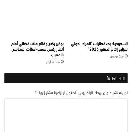
السعودية: بدء فعاليات “المزاد الدولي
بوخير يضع وقائع ملف قضائي أمام
لمزارع إنتاج الصقور 2026”
أنظار رئيس جمعية هيئات المحامين
بالمغرب
منذ يومين
منذ 3 أيام
اترك تعليقاً
لن يتم نشر عنوان بريدك الإلكتروني.
الحقول الإلزامية مشار إليها بـ
*
ا
ل
ت
ع