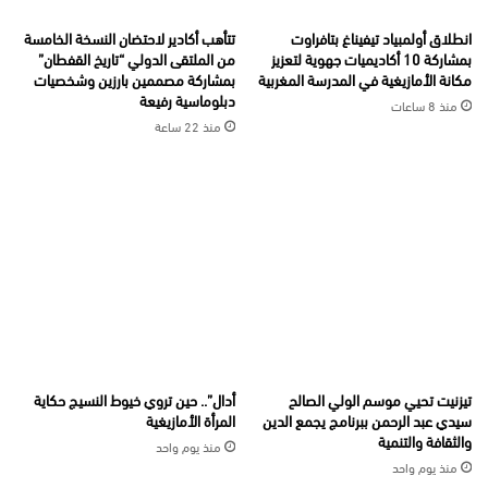
انطلاق أولمبياد تيفيناغ بتافراوت
تتأهب أكادير لاحتضان النسخة الخامسة
بمشاركة 10 أكاديميات جهوية لتعزيز
من الملتقى الدولي “تاريخ القفطان”
مكانة الأمازيغية في المدرسة المغربية
بمشاركة مصممين بارزين وشخصيات
دبلوماسية رفيعة
منذ 8 ساعات
منذ 22 ساعة
تيزنيت تحيي موسم الولي الصالح
أدال”.. حين تروي خيوط النسيج حكاية
سيدي عبد الرحمن ببرنامج يجمع الدين
المرأة الأمازيغية
والثقافة والتنمية
منذ يوم واحد
منذ يوم واحد