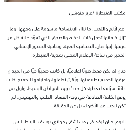
مكتب القنيطرة /عزيز منوشي
رغم لألم والتعب، ما تزال الابتسامة مرسومة على وجهها، وما
تزال كلماتها تحمل ذات الدفء والصدق الذي تعوّد عليه كل من
عرفها. إنها حنان، الصحافية النقية، وصاحبة الحضور الإنساني
المميز في ساحة الإعلام المحلي بمدينة القنيطرة.
حنان لم تكن فقط صوتًا إعلاميًا، بل كانت ضميرًا حيًا في الميدان.
عرفها الجميع بطيبوبتها، ورُقيّ تعاملها، واحترامها للجميع. كانت
دائمًا سبّاقة لتغطية كل حدث يهم المواطن البسيط، وأول من
يرفع الكلمة الصادقة في وجه الفساد، الظلم، والتهميش. لم
تكن تبحث عن الأضواء، بل عن الحقيقة.
اليوم، حنان ترقد في مستشفى مولاي يوسف بالرباط، ليس
كصحافية تحمل ميكروفونًا وكاميرا، بل كمريضة في حاجة إلى