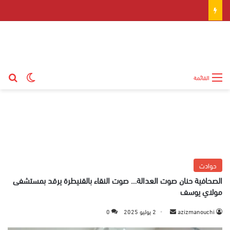
بح
الوضع ال
القائمة
حوادث
الصحافية حنان صوت العدالة… صوت النقاء بالقنيطرة يرقد بمستشفى
مولاي يوسف
azizmanouchi
أ
2 يوليو 2025
0
ر