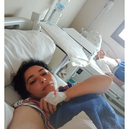
س
ل
ب
ر
ي
د
ا
إ
ل
ك
ت
ر
و
ن
ي
ا