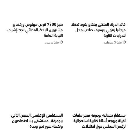
قائد الدرك الملكي ببلفاع يقود تدخلا
حجز 7300 قرص مهلوس وإخضاع
ميدانيا ينتهي بتوقيف صاحب محل
مشتبهين للبحث القضائي تحت إشراف
للدراجات النارية
النيابة العامة
منذ 3 ساعات
منذ يومين
مستشار بجماعة بوعرفة يفجر ملفات
المستشفى الإقليمي الحسن الثاني
ثقيلة ويوجه أسئلة كتابية استعجالية
ببوعرفة.. مستشفى بلا اختصاصيين
لرئيس المجلس حول اختلالات
ونقطة عبور نحو وجدة